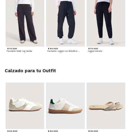
$ 79.900
$ 89.900
$ 79.900
Pantalón Wide Leg Burda
Pantalón Jogger con Bolsillos Cargo
Jogger Unicolor
Calzado para tu Outfit
$ 94.900
$ 89.900
$ 59.900