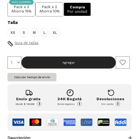
MÁS AHORRO
Pack x 3
Pack x 2
Compra
Ahorra 15%
Ahorra 10%
Por unidad
Talla
XS
S
M
L
XL
Guia de tallas
Agregar
Calcular tiempo de envío
Envío gratis
24H Bogotá
Devoluciones
i
i
i
Desde
$ 100.000
Envío express
Sin costo
Descripción