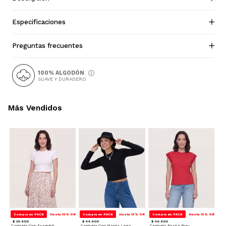
Especificaciones
Preguntas frecuentes
100% ALGODÓN
SUAVE Y DURADERO
Más Vendidos
Compra en PACK
Hasta 15% Off
Compra en PACK
Hasta 15% Off
Compra en PACK
Hasta 15% Off
$ 39.900
$ 44.900
$ 49.900
Camiseta Crop Essential
Camiseta Crop Manga Larga
Camiseta Basica Boxy