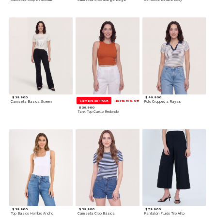
$ 39.900
$ 49.900
Compra en PACK
Hasta 15% Off
Camiseta Basica Screen
Polo Cropped a Rayas
$ 29.900
Tank Top Cuello Redondo
$ 39.900
$ 39.900
$ 79.900
Top Basico Hombro Ancho
Camiseta Crop Básica
Pantalón Fluido Tiro Alto