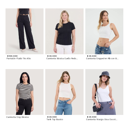
$ 109.900
$ 39.900
$ 39.900
Pantalón Fluido Tiro Alto
Camiseta Básica Cuello Redondo
Camiseta Cropped en Rib con Botones
Camiseta Crop Básica
$ 29.900
$ 29.900
Tank Top Basico
Camiseta Manga Sisa Escotada