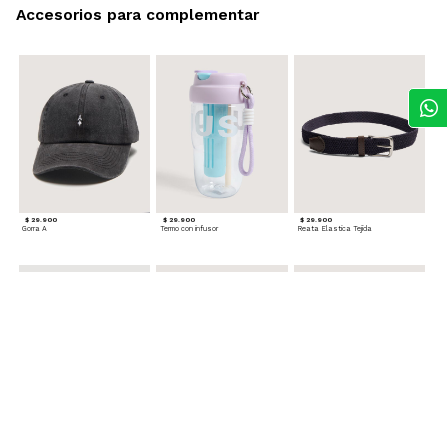
Accesorios para complementar
$ 29.900
$ 29.900
$ 29.900
Gorra A
Termo con infusor
Reata Elastica Tejida
$ 12.900
$ 29.900
$ 29.900
Llavero Nube
Termo en Degrade 500 ml
Gorra Corazon