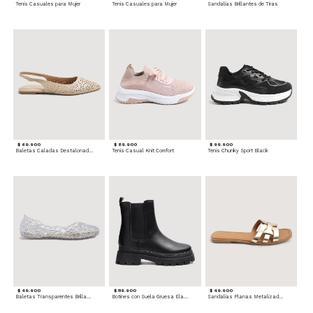
Tenis Casuales para Mujer
Tenis Casuales para Mujer
Sandalias Brillantes de Tiras
$ 69.900
$ 89.900
$ 99.900
Baletas Caladas Destalonadas
Tenis Casual Knit Comfort
Tenis Chunky Sport Black
$ 49.900
$ 119.900
$ 49.900
Baletas Transparentes Brillantes
Botines con Suela Gruesa Elastizada
Sandalias Planas Metalizadas