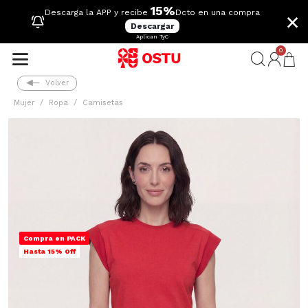
15%
×
Descarga la APP y recibe
Dcto en una compra
Descargar
Aplican TyC
0
Volver
Mujer
Ropa
Camisetas
Compra en PACK
Hasta 15% Off