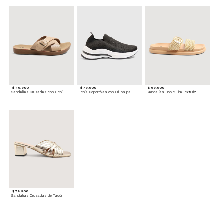
$ 49.900
$ 79.900
$ 69.900
Sandalias Cruzadas con Hebilla
Tenis Deportivas con Brillos para mujer
Sandalias Doble Tira Texturizada
$ 79.900
Sandalias Cruzadas de Tacón