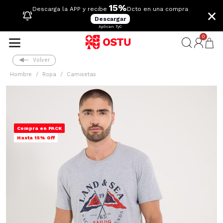
15%
×
Descarga la APP y recibe
Dcto en una compra
Descargar
Aplican TyC
0
Volver
Hombre
Ropa
Camisetas
Compra en PACK
Hasta 15% Off