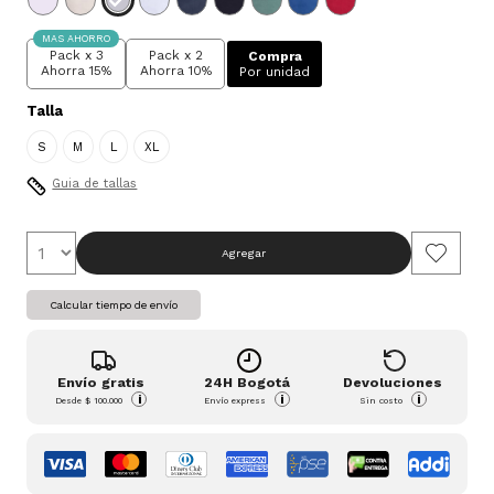
MAS AHORRO
Pack x 3
Pack x 2
Compra
Ahorra 15%
Ahorra 10%
Por unidad
Talla
S
M
L
XL
Guia de tallas
Agregar
Calcular tiempo de envío
Envío gratis
24H Bogotá
Devoluciones
i
i
i
Desde
$ 100.000
Envío express
Sin costo