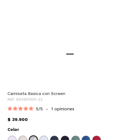
Camiseta Basica con Screen
REF. 60090000-23
5
/
5
-
1
opiniones
$ 39.900
Color