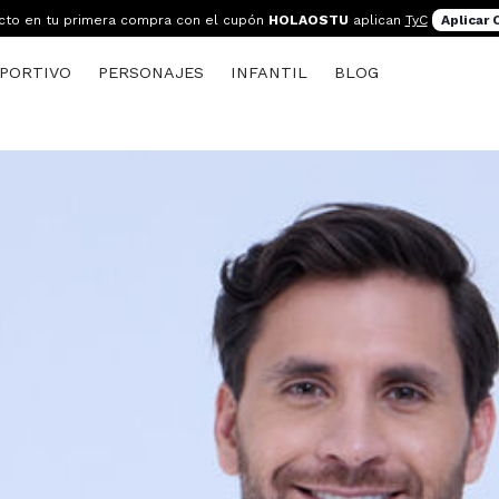
cto en tu primera compra con el cupón
HOLAOSTU
aplican
TyC
Aplicar
PORTIVO
PERSONAJES
INFANTIL
BLOG