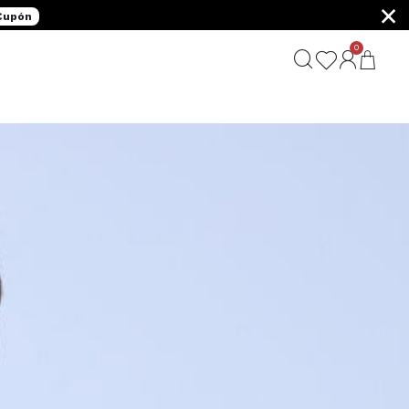
×
 Cupón
0