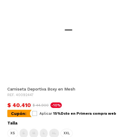
Camiseta Deportiva Boxy en Mesh
REF. 40092447
$ 40.410
$ 44.900
-10%
Cupón:
Aplicar
15%Dcto en Primera compra web
Talla
XS
S
M
L
XL
XXL