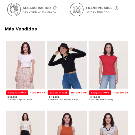
SECADO RAPIDO
TRANSPIRABLE
ABSORBE LA HUMEDAD
TU PIEL RESPIRA
Más Vendidos
Compra en PACK
Hasta 15% Off
Compra en PACK
Hasta 15% Off
Compra en PACK
Hasta 15% Off
$ 39.900
$ 44.900
$ 49.900
Camiseta Crop Essential
Camiseta Crop Manga Larga
Camiseta Basica Boxy