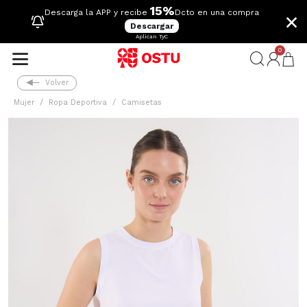
15%
×
Descarga la APP y recibe
Dcto en una compra
Descargar
Aplican TyC
0
Volver
Mujer
Ropa Deportiva
Camisetas