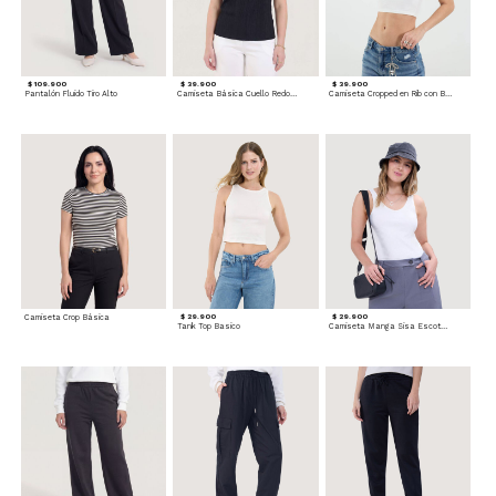
$ 109.900
$ 39.900
$ 39.900
Pantalón Fluido Tiro Alto
Camiseta Básica Cuello Redondo
Camiseta Cropped en Rib con Botones
Camiseta Crop Básica
$ 29.900
$ 29.900
Tank Top Basico
Camiseta Manga Sisa Escotada