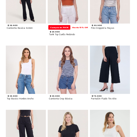
$ 39.900
$ 49.900
Compra en PACK
Hasta 15% Off
Camiseta Basica Screen
Polo Cropped a Rayas
$ 29.900
Tank Top Cuello Redondo
$ 39.900
$ 39.900
$ 79.900
Top Basico Hombro Ancho
Camiseta Crop Básica
Pantalón Fluido Tiro Alto