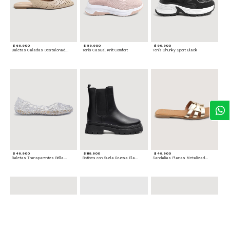
$ 69.900
$ 89.900
$ 99.900
Baletas Caladas Destalonadas
Tenis Casual Knit Comfort
Tenis Chunky Sport Black
$ 49.900
$ 119.900
$ 49.900
Baletas Transparentes Brillantes
Botines con Suela Gruesa Elastizada
Sandalias Planas Metalizadas