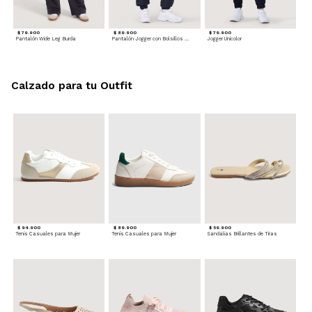
$ 79.900
$ 89.900
$ 79.900
Pantalón Wide Leg Burda
Pantalón Jogger con Bolsillos Cargo
Jogger Unicolor
Calzado para tu Outfit
$ 94.900
$ 89.900
$ 59.900
Tenis Casuales para Mujer
Tenis Casuales para Mujer
Sandalias Brillantes de Tiras