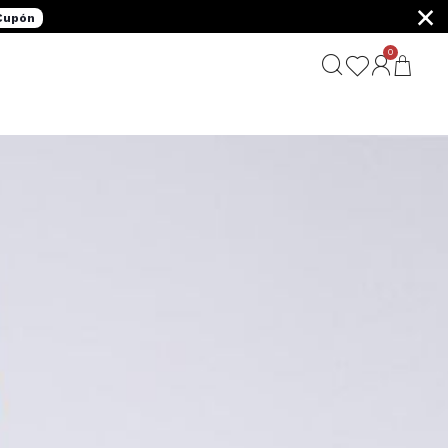
×
 Cupón
0
G