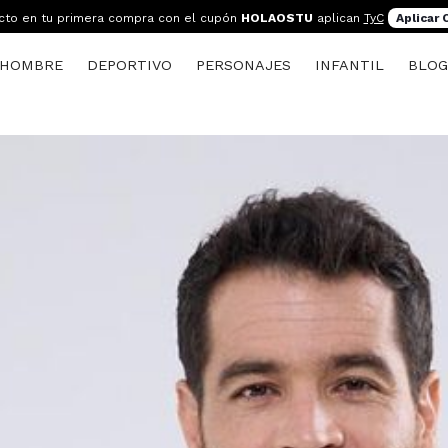
cto en tu primera compra con el cupón
HOLAOSTU
aplican
TyC
Aplicar
HOMBRE
DEPORTIVO
PERSONAJES
INFANTIL
BLO