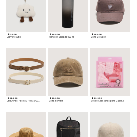
$ 12.900
$ 29.900
$ 29.900
Llavero Nube
Termo en Degrade 500 ml
Gorra Corazon
$ 29.900
$ 29.900
$ 49.900
Cinturones Pack x2 Hebilla Ovalada
Gorra Flowing
Set de Accesorios para Cabello