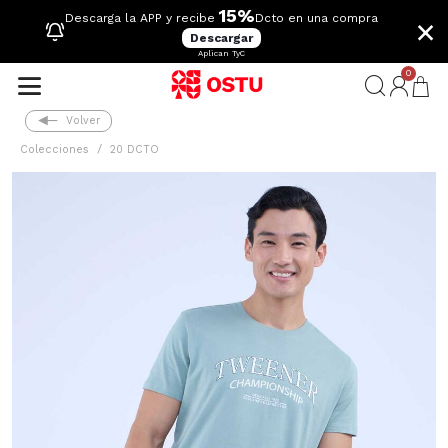
15%
×
Descarga la APP y recibe
Dcto en una compra
Descargar
Aplican TyC
0
Volver
Colecciones
20 DCTO