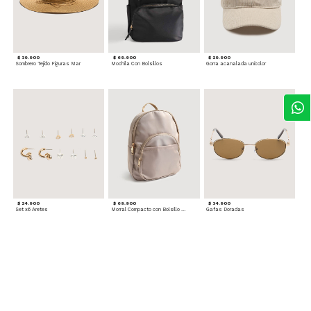
$ 39.900
$ 69.900
$ 29.900
Sombrero Tejido Figuras Mar
Mochila Con Bolsillos
Gorra acanalada unicolor
$ 24.900
$ 69.900
$ 34.900
Set x6 Aretes
Morral Compacto con Bolsillo Frontal
Gafas Doradas