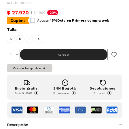
REF. 60091558
$ 27.920
$ 34.900
-20%
Cupón:
Aplicar
15%Dcto en Primera compra web
Talla
S
M
L
XL
Agregar
Calcular tiempo de envío
Envío gratis
24H Bogotá
Devoluciones
i
i
i
Desde
$ 100.000
Envío express
Sin costo
Descripción