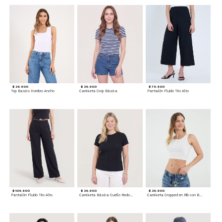
$ 39.900
$ 39.900
$ 79.900
Top Basico Hombro Ancho
Camiseta Crop Básica
Pantalón Fluido Tiro Alto
$ 109.900
$ 39.900
$ 39.900
Pantalón Fluido Tiro Alto
Camiseta Básica Cuello Redondo
Camiseta Cropped en Rib con Botones