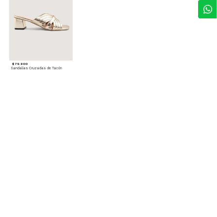
$ 79.900
Sandalias Cruzadas de Tacón
Accesorios para complementar
$ 29.900
$ 29.900
$ 29.900
Gorra A
Termo con infusor
Reata Elastica Tejida