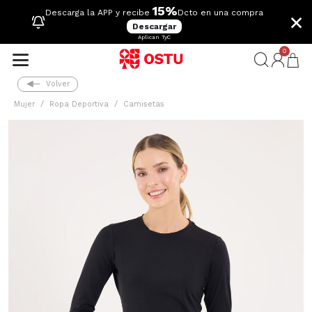
15%
×
Descarga la APP y recibe
Dcto en una compra
Descargar
Aplican TyC
0
Volver
Mujer
Ropa Deportiva
Camisetas