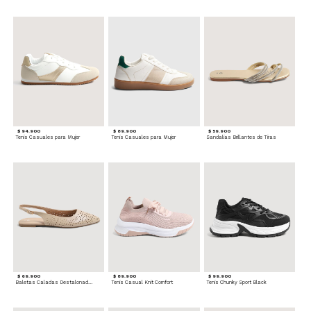
$ 94.900
$ 89.900
$ 59.900
Tenis Casuales para Mujer
Tenis Casuales para Mujer
Sandalias Brillantes de Tiras
$ 69.900
$ 89.900
$ 99.900
Baletas Caladas Destalonadas
Tenis Casual Knit Comfort
Tenis Chunky Sport Black