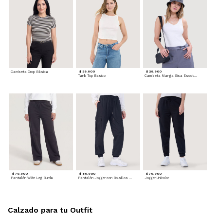
Camiseta Crop Básica
$ 29.900
$ 29.900
Tank Top Basico
Camiseta Manga Sisa Escotada
$ 79.900
$ 89.900
$ 79.900
Pantalón Wide Leg Burda
Pantalón Jogger con Bolsillos Cargo
Jogger Unicolor
Calzado para tu Outfit