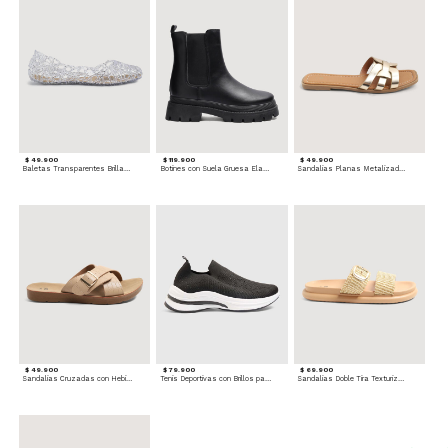
$ 49.900
$ 119.900
$ 49.900
Baletas Transparentes Brillantes
Botines con Suela Gruesa Elastizada
Sandalias Planas Metalizadas
$ 49.900
$ 79.900
$ 69.900
Sandalias Cruzadas con Hebilla
Tenis Deportivas con Brillos para mujer
Sandalias Doble Tira Texturizada