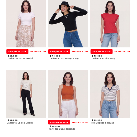
Compra en PACK
Hasta 15% Off
Compra en PACK
Hasta 15% Off
Compra en PACK
Hasta 15% Off
$ 39.900
$ 44.900
$ 49.900
Camiseta Crop Essential
Camiseta Crop Manga Larga
Camiseta Basica Boxy
$ 39.900
$ 49.900
Compra en PACK
Hasta 15% Off
Camiseta Basica Screen
Polo Cropped a Rayas
$ 29.900
Tank Top Cuello Redondo