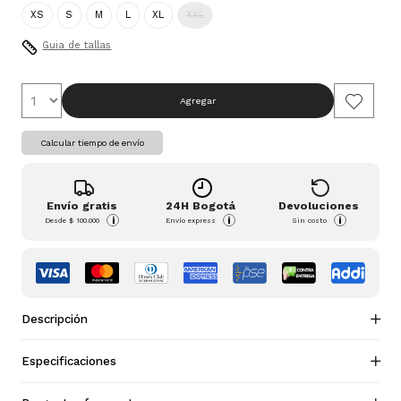
XS
S
M
L
XL
XXL
Guia de tallas
Agregar
Calcular tiempo de envío
Envío gratis
24H Bogotá
Devoluciones
i
i
i
Desde
$ 100.000
Envío express
Sin costo
Descripción
Especificaciones