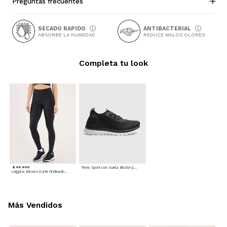
Preguntas frecuentes
SECADO RAPIDO
ANTIBACTERIAL
ABSORBE LA HUMEDAD
REDUCE MALOS OLORES
Completa tu look
$ 49.900
Tenis Sport con Suela Bicolor para mujer
Leggins Básico Corte Ondeado - Deportivo
Más Vendidos