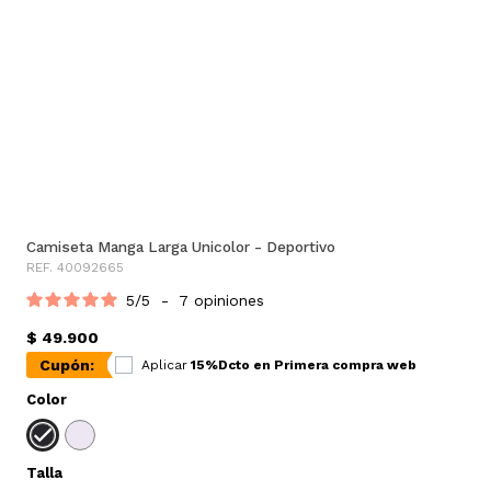
Camiseta Manga Larga Unicolor - Deportivo
REF. 40092665
5
/
5
-
7
opiniones
$ 49.900
Cupón:
Aplicar
15%Dcto en Primera compra web
Color
Talla