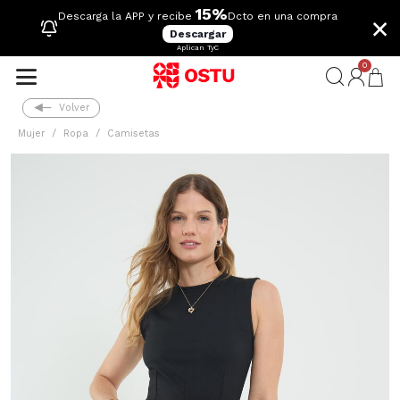
15%
×
Descarga la APP y recibe
Dcto en una compra
Descargar
Aplican TyC
0
Volver
Mujer
Ropa
Camisetas