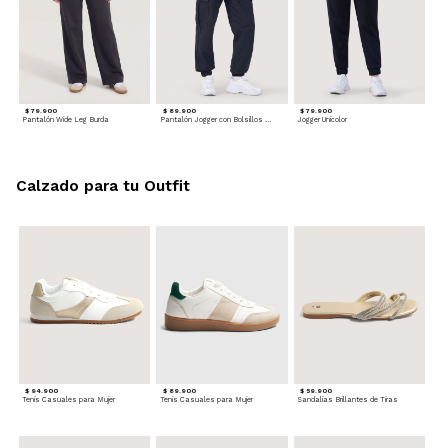
$ 79.900
$ 89.900
$ 79.900
Pantalón Wide Leg Burda
Pantalón Jogger con Bolsillos Cargo
Jogger Unicolor
Calzado para tu Outfit
$ 94.900
$ 89.900
$ 59.900
Tenis Casuales para Mujer
Tenis Casuales para Mujer
Sandalias Brillantes de Tiras