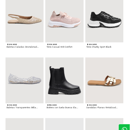
$ 69.900
$ 89.900
$ 99.900
Baletas Caladas Destalonadas
Tenis Casual Knit Comfort
Tenis Chunky Sport Black
$ 49.900
$ 119.900
$ 49.900
Baletas Transparentes Brillantes
Botines con Suela Gruesa Elastizada
Sandalias Planas Metalizadas