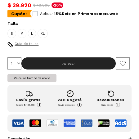
$ 39.920
$ 49.900
-20%
Cupón:
Aplicar
15%Dcto en Primera compra web
Talla
S
M
L
XL
Guia de tallas
Agregar
Calcular tiempo de envío
Envío gratis
24H Bogotá
Devoluciones
i
i
i
Desde
$ 100.000
Envío express
Sin costo
Descripción