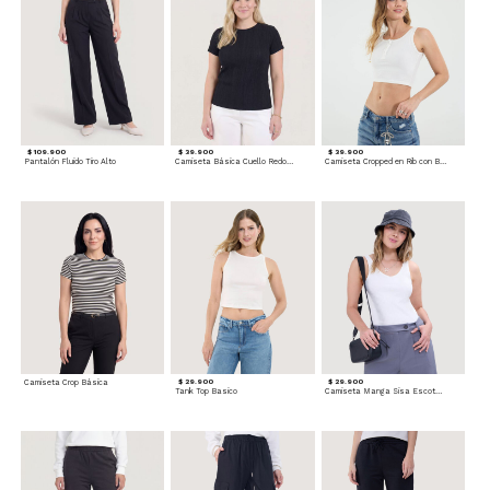
$ 109.900
$ 39.900
$ 39.900
Pantalón Fluido Tiro Alto
Camiseta Básica Cuello Redondo
Camiseta Cropped en Rib con Botones
Camiseta Crop Básica
$ 29.900
$ 29.900
Tank Top Basico
Camiseta Manga Sisa Escotada