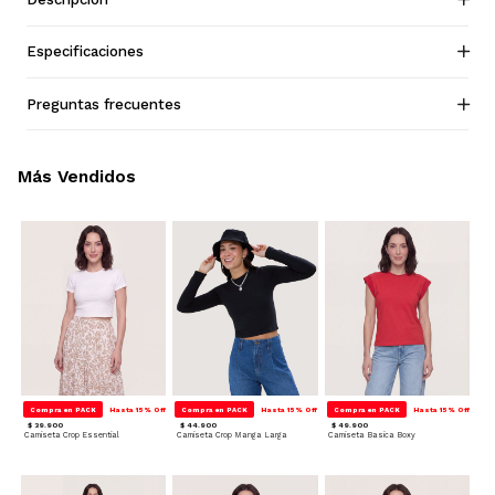
Especificaciones
Preguntas frecuentes
Más Vendidos
Compra en PACK
Hasta 15% Off
Compra en PACK
Hasta 15% Off
Compra en PACK
Hasta 15% Off
$ 39.900
$ 44.900
$ 49.900
Camiseta Crop Essential
Camiseta Crop Manga Larga
Camiseta Basica Boxy