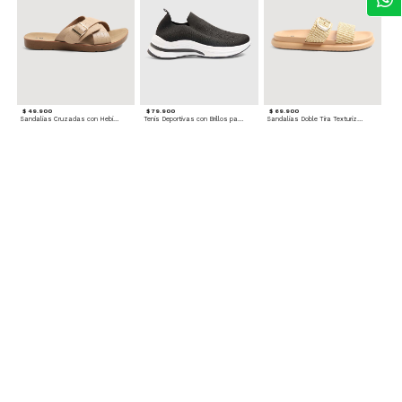
$ 49.900
$ 79.900
$ 69.900
Sandalias Cruzadas con Hebilla
Tenis Deportivas con Brillos para mujer
Sandalias Doble Tira Texturizada
$ 79.900
Sandalias Cruzadas de Tacón
Accesorios para complementar