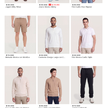
$ 89.900
$ 99.900
$ 89.910
$ 59.900
Jogger Utility Relax
Jeans Básico Skinny
Polo Cuello Mao Regular
$ 79.900
$ 69.900
$ 69.900
Bermuda Básica con Bolsillos
Camiseta Manga Larga con Cuello Henley
Polo Básica Cuello Tejido
$ 99.900
$ 89.900
$ 79.900
Saco Cuello Alto con Textura Trenzada
Saco Tejido con Cremallera
Jogger Comfort Fit