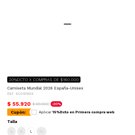
20%DCTO X COMPRAS DE $160.000
Camiseta Mundial 2026 España-Unisex
REF. 60091964
$ 55.920
$ 69.900
-20%
Cupón:
Aplicar
15%Dcto en Primera compra web
Talla
S
M
L
XL