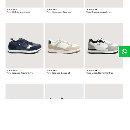
$ 89.900
$ 99.900
$ 89.900
Tenis Knit Air Movement
Tenis Deportivos Urbanos
Tenis Casual Urban Lines
$ 99.900
$ 89.900
$ 99.900
Tenis Urbanos Runner Style
Tenis Urbanos Contrast
Tenis Urban Runner Contrast