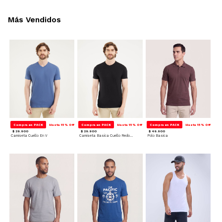
Más Vendidos
Compra en PACK
Hasta 15% Off
Compra en PACK
Hasta 15% Off
Compra en PACK
Hasta 15% Off
$ 29.900
$ 29.900
$ 49.900
Camiseta Cuello En V
Camiseta Basica Cuello Redondo
Polo Basica