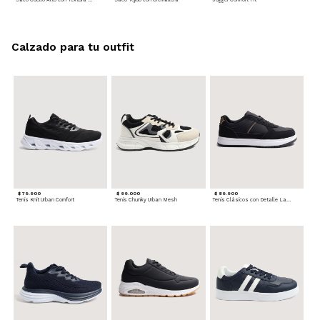
Calzado para tu outfit
$ 79.900
$ 99.000
$ 89.900
Tenis Knit Urban Comfort
Tenis Chunky Urban Mesh
Tenis Clásicos con Detalle Lateral