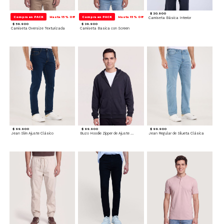
$ 20.900
Compra en PACK
Hasta 15% Off
Compra en PACK
Hasta 15% Off
Camiseta Básica Interior
$ 59.900
$ 39.900
Camiseta Oversize Texturizada
Camiseta Basica con Screen
$ 99.900
$ 99.900
$ 99.900
Jean Slim Ajuste Clásico
Buzo Hoodie Zipper de Ajuste Cómodo
Jean Regular de Silueta Clásica