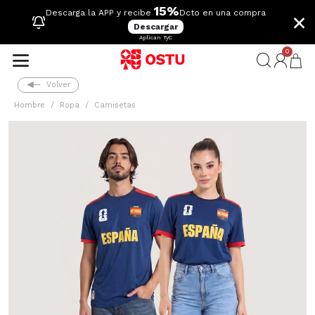
15%
×
Descarga la APP y recibe
Dcto en una compra
Descargar
Aplican TyC
0
Volver
Hombre
Ropa
Camisetas