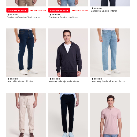
$ 20.900
Compra en PACK
Hasta 15% Off
Compra en PACK
Hasta 15% Off
Camiseta Básica Interior
$ 59.900
$ 39.900
Camiseta Oversize Texturizada
Camiseta Basica con Screen
$ 99.900
$ 99.900
$ 99.900
Jean Slim Ajuste Clásico
Buzo Hoodie Zipper de Ajuste Cómodo
Jean Regular de Silueta Clásica