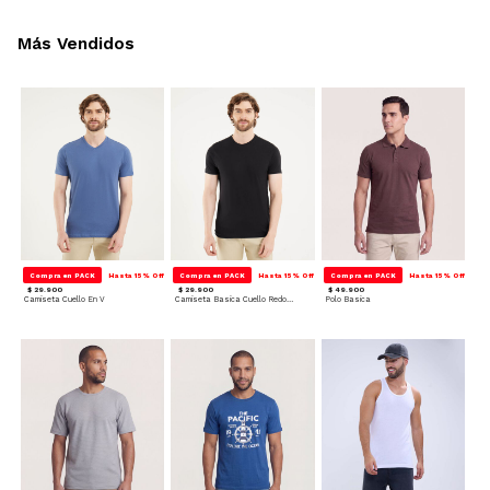
Más Vendidos
Compra en PACK
Hasta 15% Off
Compra en PACK
Hasta 15% Off
Compra en PACK
Hasta 15% Off
$ 29.900
$ 29.900
$ 49.900
Camiseta Cuello En V
Camiseta Basica Cuello Redondo
Polo Basica