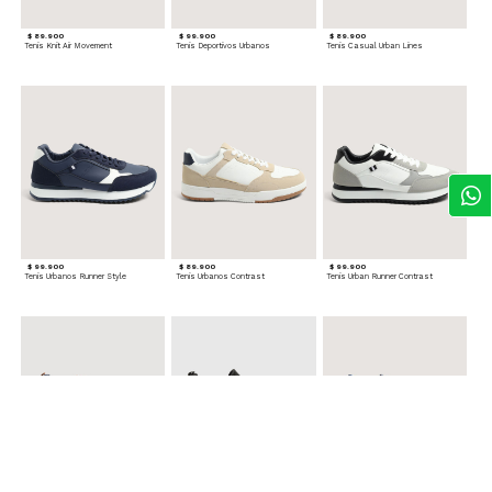
$ 89.900
$ 99.900
$ 89.900
Tenis Knit Air Movement
Tenis Deportivos Urbanos
Tenis Casual Urban Lines
$ 99.900
$ 89.900
$ 99.900
Tenis Urbanos Runner Style
Tenis Urbanos Contrast
Tenis Urban Runner Contrast