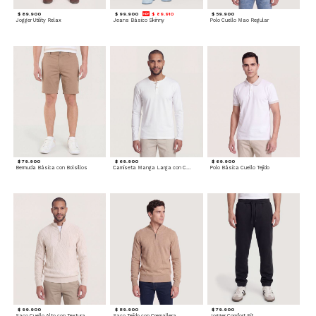
$ 89.900
$ 99.900
$ 89.910
$ 59.900
Jogger Utility Relax
Jeans Básico Skinny
Polo Cuello Mao Regular
$ 79.900
$ 69.900
$ 69.900
Bermuda Básica con Bolsillos
Camiseta Manga Larga con Cuello Henley
Polo Básica Cuello Tejido
$ 99.900
$ 89.900
$ 79.900
Saco Cuello Alto con Textura Trenzada
Saco Tejido con Cremallera
Jogger Comfort Fit