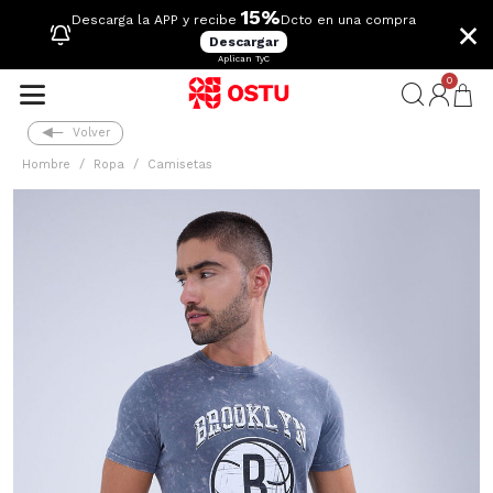
15%
×
Descarga la APP y recibe
Dcto en una compra
Descargar
Aplican TyC
0
Volver
Hombre
Ropa
Camisetas