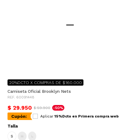
20%DCTO X COMPRAS DE $160.000
Camiseta Oficial Brooklyn Nets
REF. 60091448
$ 29.950
$ 59.900
-50%
Cupón:
Aplicar
15%Dcto en Primera compra web
Talla
S
M
L