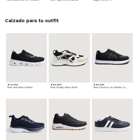
Calzado para tu outfit
$ 79.900
$ 99.000
$ 89.900
Tenis Knit Urban Comfort
Tenis Chunky Urban Mesh
Tenis Clásicos con Detalle Lateral