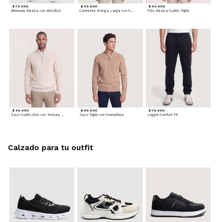
$ 79.900
$ 69.900
$ 69.900
Bermuda Básica con Bolsillos
Camiseta Manga Larga con Cuello Henley
Polo Básica Cuello Tejido
$ 99.900
$ 89.900
$ 79.900
Saco Cuello Alto con Textura Trenzada
Saco Tejido con Cremallera
Jogger Comfort Fit
Calzado para tu outfit