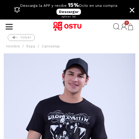
15%
×
Descarga la APP y recibe
Dcto en una compra
Descargar
Aplican TyC
0
Volver
Hombre
Ropa
Camisetas