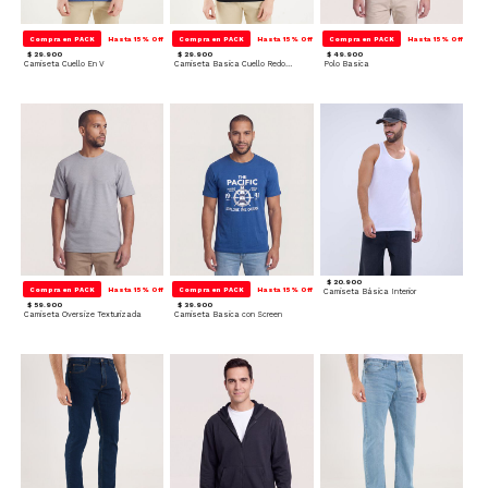
Compra en PACK
Hasta 15% Off
Compra en PACK
Hasta 15% Off
Compra en PACK
Hasta 15% Off
$ 29.900
$ 29.900
$ 49.900
Camiseta Cuello En V
Camiseta Basica Cuello Redondo
Polo Basica
$ 20.900
Compra en PACK
Hasta 15% Off
Compra en PACK
Hasta 15% Off
Camiseta Básica Interior
$ 59.900
$ 39.900
Camiseta Oversize Texturizada
Camiseta Basica con Screen