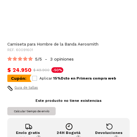
Camiseta para Hombre de la Banda Aerosmith
REF. 60091601
5
/
5
-
3
opiniones
$ 24.950
$ 49.900
-50%
Cupón:
Aplicar
15%Dcto en Primera compra web
Guia de tallas
Este producto no tiene existencias
Calcular tiempo de envío
Envío gratis
24H Bogotá
Devoluciones