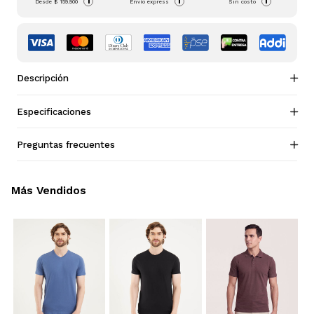
i
i
i
Desde
$ 159.900
Envío express
Sin costo
Descripción
Especificaciones
Preguntas frecuentes
Más Vendidos