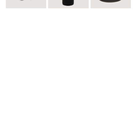
$ 12.900
$ 29.900
$ 29.900
Llavero Nube
Termo en Degrade 500 ml
Gorra Corazon
$ 29.900
$ 29.900
$ 49.900
Cinturones Pack x2 Hebilla Ovalada
Gorra Flowing
Set de Accesorios para Cabello