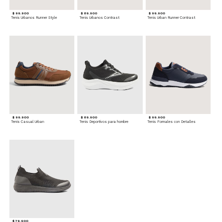
$ 99.900
$ 89.900
$ 99.900
Tenis Urbanos Runner Style
Tenis Urbanos Contrast
Tenis Urban Runner Contrast
$ 99.900
$ 89.900
$ 99.900
Tenis Casual Urban
Tenis Deportivos para hombre
Tenis Formales con Detalles
$ 79.900