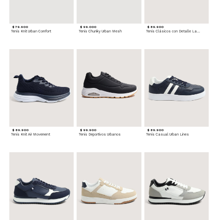
$ 79.900
$ 99.000
$ 89.900
Tenis Knit Urban Comfort
Tenis Chunky Urban Mesh
Tenis Clásicos con Detalle Lateral
$ 89.900
$ 99.900
$ 89.900
Tenis Knit Air Movement
Tenis Deportivos Urbanos
Tenis Casual Urban Lines