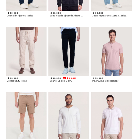
$ 99.900
$ 99.900
$ 99.900
Jean Slim Ajuste Clásico
Buzo Hoodie Zipper de Ajuste Cómodo
Jean Regular de Silueta Clásica
$ 89.900
$ 99.900
$ 89.910
$ 59.900
Jogger Utility Relax
Jeans Básico Skinny
Polo Cuello Mao Regular