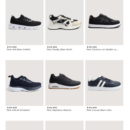
$ 79.900
$ 99.000
$ 89.900
Tenis Knit Urban Comfort
Tenis Chunky Urban Mesh
Tenis Clásicos con Detalle Lateral
$ 89.900
$ 99.900
$ 89.900
Tenis Knit Air Movement
Tenis Deportivos Urbanos
Tenis Casual Urban Lines