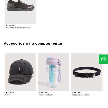
$ 79.900
Tenis Deportivos sin Cordones para hombre
Accesorios para complementar
$ 29.900
$ 29.900
$ 29.900
Gorra A
Termo con infusor
Reata Elastica Tejida