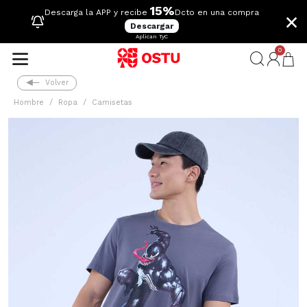
15%
×
Descarga la APP y recibe
Dcto en una compra
Descargar
Aplican TyC
0
Volver
Hombre
Ropa
Camisetas