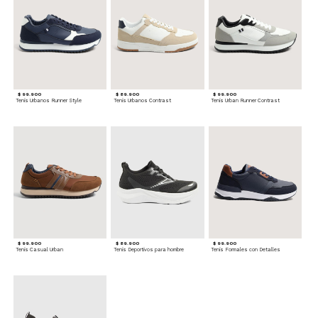
$ 99.900
$ 89.900
$ 99.900
Tenis Urbanos Runner Style
Tenis Urbanos Contrast
Tenis Urban Runner Contrast
$ 99.900
$ 89.900
$ 99.900
Tenis Casual Urban
Tenis Deportivos para hombre
Tenis Formales con Detalles