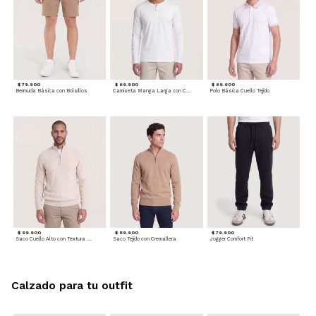
$ 79.900
$ 69.900
$ 69.900
Bermuda Básica con Bolsillos
Camiseta Manga Larga con Cuello Henley
Polo Básica Cuello Tejido
$ 99.900
$ 89.900
$ 79.900
Saco Cuello Alto con Textura Trenzada
Saco Tejido con Cremallera
Jogger Comfort Fit
Calzado para tu outfit