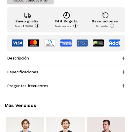
Calcular tiempo de envío
Envío gratis
24H Bogotá
Devoluciones
i
i
i
Desde
$ 100.000
Envío express
Sin costo
Descripción
Especificaciones
Preguntas frecuentes
Más Vendidos