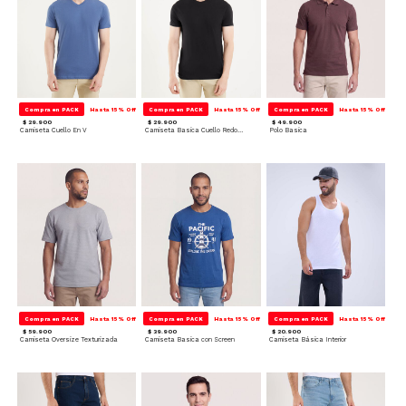
Compra en PACK
Hasta 15% Off
Compra en PACK
Hasta 15% Off
Compra en PACK
Hasta 15% Off
$ 29.900
$ 29.900
$ 49.900
Camiseta Cuello En V
Camiseta Basica Cuello Redondo
Polo Basica
Compra en PACK
Hasta 15% Off
Compra en PACK
Hasta 15% Off
Compra en PACK
Hasta 15% Off
$ 59.900
$ 39.900
$ 20.900
Camiseta Oversize Texturizada
Camiseta Basica con Screen
Camiseta Básica Interior