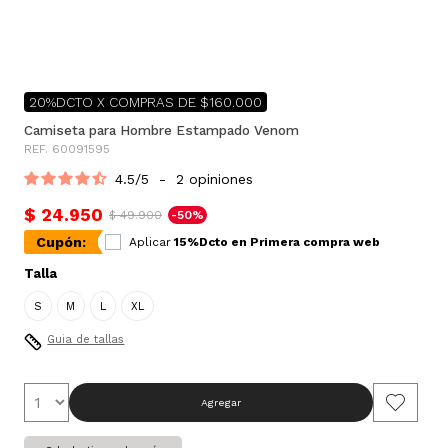
20%DCTO X COMPRAS DE $160.000
Camiseta para Hombre Estampado Venom
REF. 60091595
4.5
/
5
-
2
opiniones
$ 24.950
$ 49.900
-50%
Cupón:
Aplicar
15%Dcto en Primera compra web
Talla
S
M
L
XL
Guia de tallas
Agregar