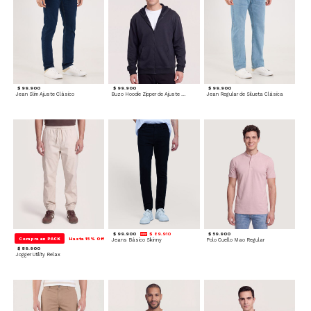
$ 99.900
$ 99.900
$ 99.900
Jean Slim Ajuste Clásico
Buzo Hoodie Zipper de Ajuste Cómodo
Jean Regular de Silueta Clásica
$ 99.900
$ 89.910
$ 59.900
Compra en PACK
Hasta 15% Off
Jeans Básico Skinny
Polo Cuello Mao Regular
$ 89.900
Jogger Utility Relax