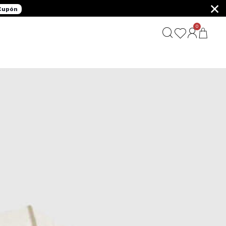
×
 Cupón
0
G