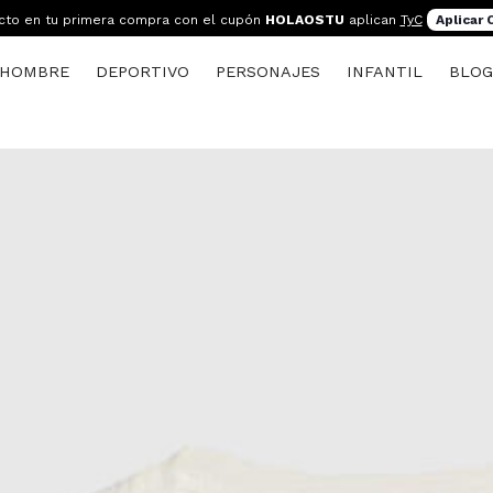
cto en tu primera compra con el cupón
HOLAOSTU
aplican
TyC
Aplicar
HOMBRE
DEPORTIVO
PERSONAJES
INFANTIL
BLO