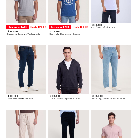
$ 20.900
Compra en PACK
Hasta 15% Off
Compra en PACK
Hasta 15% Off
Camiseta Básica Interior
$ 59.900
$ 39.900
Camiseta Oversize Texturizada
Camiseta Basica con Screen
$ 99.900
$ 99.900
$ 99.900
Jean Slim Ajuste Clásico
Buzo Hoodie Zipper de Ajuste Cómodo
Jean Regular de Silueta Clásica