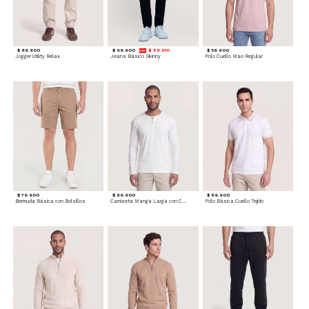
$ 89.900
$ 99.900
$ 89.910
$ 59.900
Jogger Utility Relax
Jeans Básico Skinny
Polo Cuello Mao Regular
$ 79.900
$ 69.900
$ 69.900
Bermuda Básica con Bolsillos
Camiseta Manga Larga con Cuello Henley
Polo Básica Cuello Tejido