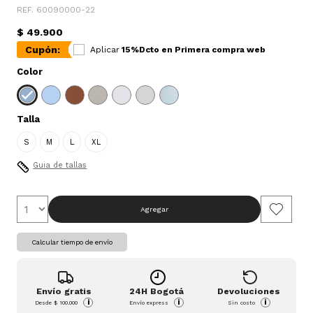
REF. 60090000-22
$ 49.900
Cupón:
Aplicar
15%Dcto en Primera compra web
Color
Talla
S
M
L
XL
Guia de tallas
Agregar
Calcular tiempo de envío
Envío gratis
24H Bogotá
Devoluciones
i
i
i
Desde
$ 100.000
Envío express
Sin costo