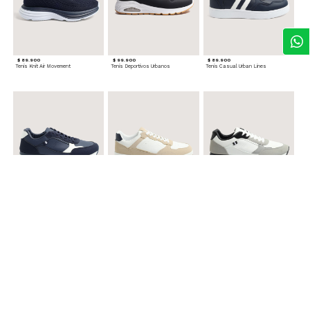
$ 89.900
$ 99.900
$ 89.900
Tenis Knit Air Movement
Tenis Deportivos Urbanos
Tenis Casual Urban Lines
$ 99.900
$ 89.900
$ 99.900
Tenis Urbanos Runner Style
Tenis Urbanos Contrast
Tenis Urban Runner Contrast