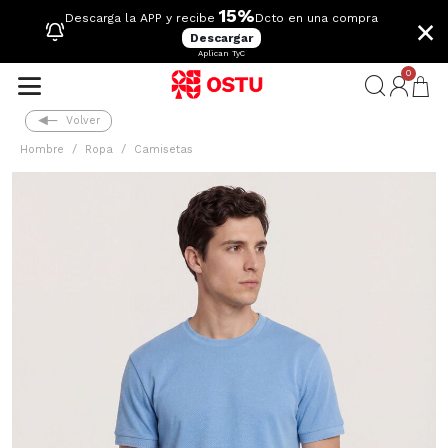
15%
×
Descarga la APP y recibe
Dcto en una compra
Descargar
Aplican TyC
0
Volver
Hombre
Ropa
Camisetas