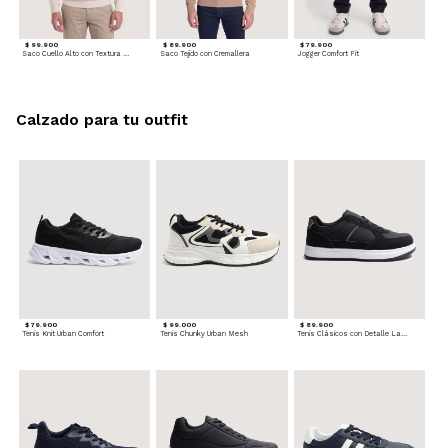
$ 99.900
$ 89.900
$ 79.900
Saco Cuello Alto con Textura Trenzada
Saco Tejido con Cremallera
Jogger Comfort Fit
Calzado para tu outfit
$ 79.900
$ 99.000
$ 89.900
Tenis Knit Urban Comfort
Tenis Chunky Urban Mesh
Tenis Clásicos con Detalle Lateral