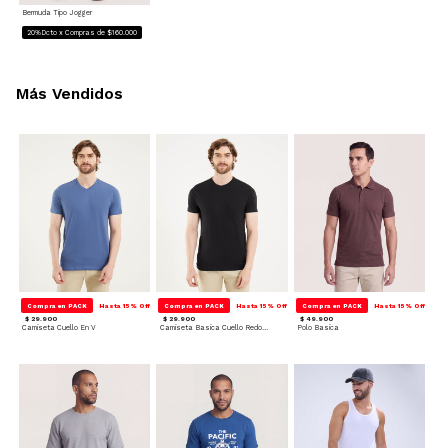
Bermuda Tipo Jogger
20%Dcto x Compras de $160.000
Más Vendidos
Compra en PACK
Hasta 15% Off
Compra en PACK
Hasta 15% Off
Compra en PACK
Hasta 15% Off
$ 29.900
$ 29.900
$ 49.900
Camiseta Cuello En V
Camiseta Basica Cuello Redondo
Polo Basica