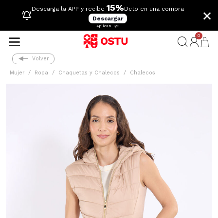
15%
×
Descarga la APP y recibe
Dcto en una compra
Descargar
Aplican TyC
0
Volver
Mujer
Ropa
Chaquetas y Chalecos
Chalecos