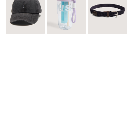
$ 29.900
$ 29.900
$ 29.900
Gorra A
Termo con infusor
Reata Elastica Tejida
$ 12.900
$ 29.900
$ 29.900
Llavero Nube
Termo en Degrade 500 ml
Gorra Corazon