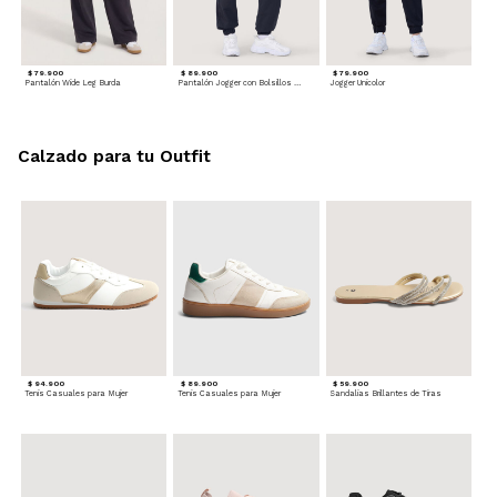
$ 79.900
$ 89.900
$ 79.900
Pantalón Wide Leg Burda
Pantalón Jogger con Bolsillos Cargo
Jogger Unicolor
Calzado para tu Outfit
$ 94.900
$ 89.900
$ 59.900
Tenis Casuales para Mujer
Tenis Casuales para Mujer
Sandalias Brillantes de Tiras