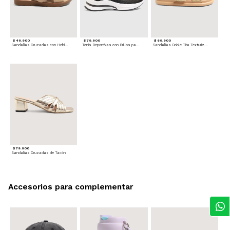
$ 49.900
$ 79.900
$ 69.900
Sandalias Cruzadas con Hebilla
Tenis Deportivas con Brillos para mujer
Sandalias Doble Tira Texturizada
$ 79.900
Sandalias Cruzadas de Tacón
Accesorios para complementar