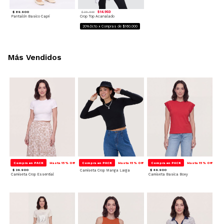
$ 89.900
$ 14.950
$ 29.900
Pantalón Basico Capri
Crop Top Acanalado
20%Dcto x Compras de $160.000
Más Vendidos
Compra en PACK
Hasta 15% Off
Compra en PACK
Hasta 15% Off
Compra en PACK
Hasta 15% Off
$ 39.900
Camiseta Crop Manga Larga
$ 49.900
Camiseta Crop Essential
Camiseta Basica Boxy