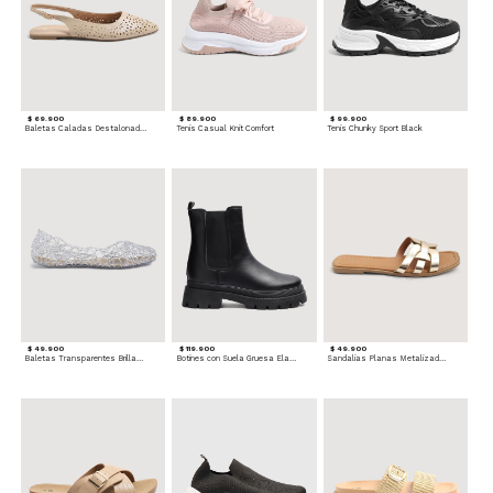
$ 69.900
$ 89.900
$ 99.900
Baletas Caladas Destalonadas
Tenis Casual Knit Comfort
Tenis Chunky Sport Black
$ 49.900
$ 119.900
$ 49.900
Baletas Transparentes Brillantes
Botines con Suela Gruesa Elastizada
Sandalias Planas Metalizadas