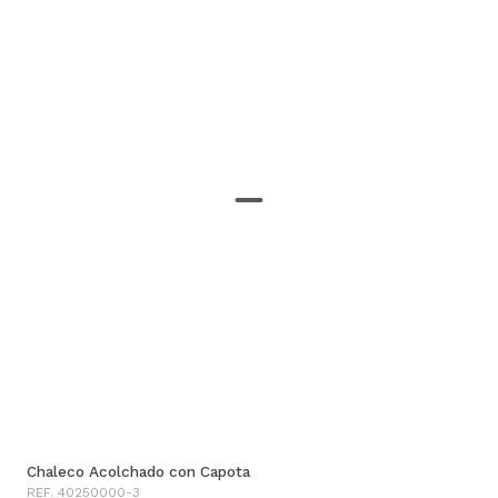
Chaleco Acolchado con Capota
REF. 40250000-3