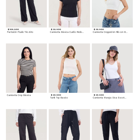
$ 109.900
$ 39.900
$ 39.900
Pantalón Fluido Tiro Alto
Camiseta Básica Cuello Redondo
Camiseta Cropped en Rib con Botones
Camiseta Crop Básica
$ 29.900
$ 29.900
Tank Top Basico
Camiseta Manga Sisa Escotada