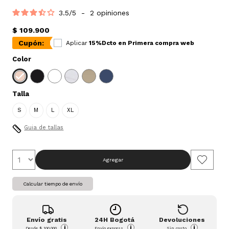
3.5
/
5
-
2
opiniones
$ 109.900
Cupón:
Aplicar
15%Dcto en Primera compra web
Color
Talla
S
M
L
XL
Guia de tallas
Agregar
Calcular tiempo de envío
Envío gratis
24H Bogotá
Devoluciones
i
i
i
Desde
$ 100.000
Envío express
Sin costo