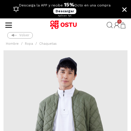
15%
×
Descarga la APP y recibe
Dcto en una compra
Descargar
Aplican TyC
0
Volver
Hombre
Ropa
Chaquetas