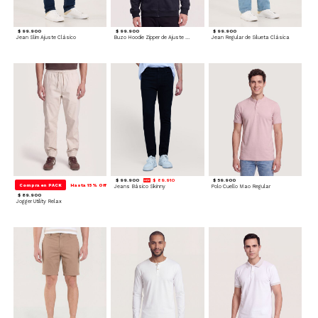
$ 99.900
$ 99.900
$ 99.900
Jean Slim Ajuste Clásico
Buzo Hoodie Zipper de Ajuste Cómodo
Jean Regular de Silueta Clásica
$ 99.900
$ 89.910
$ 59.900
Compra en PACK
Hasta 15% Off
Jeans Básico Skinny
Polo Cuello Mao Regular
$ 89.900
Jogger Utility Relax