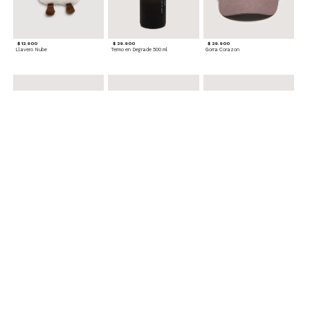
$ 12.900
$ 29.900
$ 29.900
Llavero Nube
Termo en Degrade 500 ml
Gorra Corazon
$ 29.900
$ 29.900
$ 49.900
Cinturones Pack x2 Hebilla Ovalada
Gorra Flowing
Set de Accesorios para Cabello