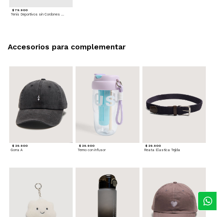
$ 79.900
Tenis Deportivos sin Cordones para hombre
Accesorios para complementar
$ 29.900
$ 29.900
$ 29.900
Gorra A
Termo con infusor
Reata Elastica Tejida