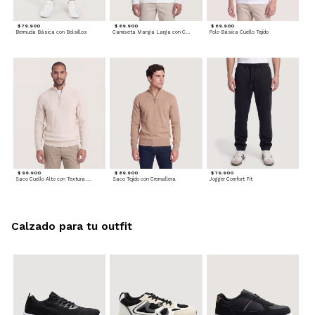
$ 79.900
$ 69.900
$ 69.900
Bermuda Básica con Bolsillos
Camiseta Manga Larga con Cuello Henley
Polo Básica Cuello Tejido
$ 99.900
$ 89.900
$ 79.900
Saco Cuello Alto con Textura Trenzada
Saco Tejido con Cremallera
Jogger Comfort Fit
Calzado para tu outfit