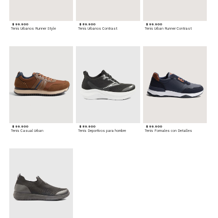
$ 99.900
$ 89.900
$ 99.900
Tenis Urbanos Runner Style
Tenis Urbanos Contrast
Tenis Urban Runner Contrast
$ 99.900
$ 89.900
$ 99.900
Tenis Casual Urban
Tenis Deportivos para hombre
Tenis Formales con Detalles