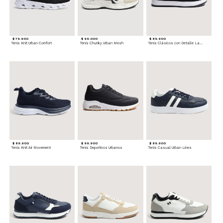
$ 79.900
$ 99.000
$ 89.900
Tenis Knit Urban Comfort
Tenis Chunky Urban Mesh
Tenis Clásicos con Detalle Lateral
$ 89.900
$ 99.900
$ 89.900
Tenis Knit Air Movement
Tenis Deportivos Urbanos
Tenis Casual Urban Lines