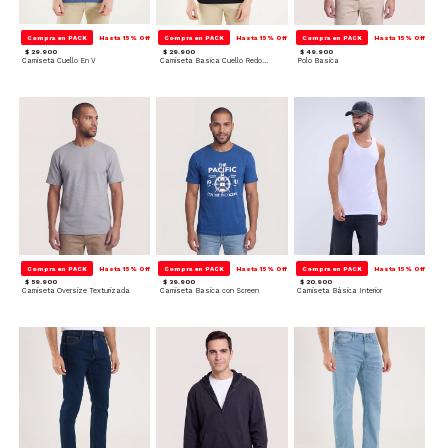
Compra en PACK
Hasta 15% Off
Compra en PACK
Hasta 15% Off
Compra en PACK
Hasta 15% Off
$ 29.900
$ 29.900
$ 49.900
Camiseta Cuello En V
Camiseta Basica Cuello Redondo
Polo Basica
Compra en PACK
Hasta 15% Off
Compra en PACK
Hasta 15% Off
Compra en PACK
Hasta 15% Off
$ 59.900
$ 39.900
$ 20.900
Camiseta Oversize Texturizada
Camiseta Basica con Screen
Camiseta Básica Interior