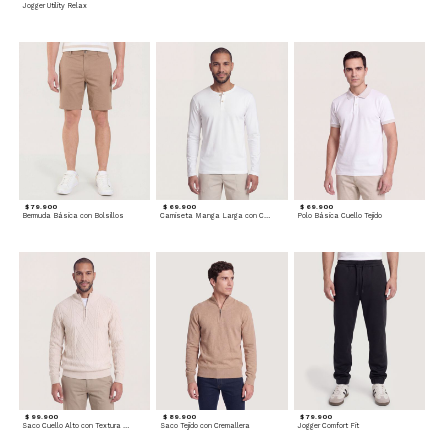
Jogger Utility Relax
$ 79.900
$ 69.900
$ 69.900
Bermuda Básica con Bolsillos
Camiseta Manga Larga con Cuello Henley
Polo Básica Cuello Tejido
$ 99.900
$ 89.900
$ 79.900
Saco Cuello Alto con Textura Trenzada
Saco Tejido con Cremallera
Jogger Comfort Fit