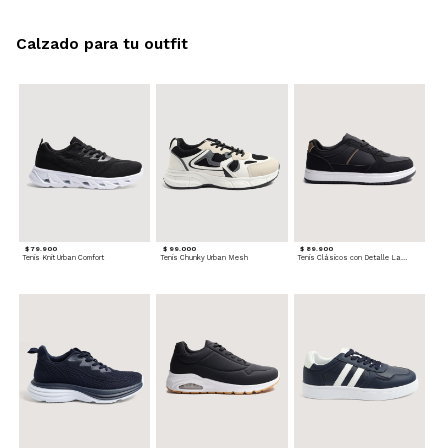
Calzado para tu outfit
$ 79.900
$ 99.000
$ 89.900
Tenis Knit Urban Comfort
Tenis Chunky Urban Mesh
Tenis Clásicos con Detalle Lateral