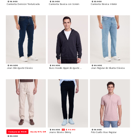
$ 59.900
$ 39.900
$ 20.900
Camiseta Oversize Texturizada
Camiseta Basica con Screen
Camiseta Básica Interior
$ 99.900
$ 99.900
$ 99.900
Jean Slim Ajuste Clásico
Buzo Hoodie Zipper de Ajuste Cómodo
Jean Regular de Silueta Clásica
$ 99.900
$ 89.910
$ 59.900
Compra en PACK
Hasta 15% Off
Jeans Básico Skinny
Polo Cuello Mao Regular
$ 89.900