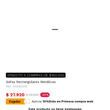
20%DCTO X COMPRAS DE $160.000
Gafas Rectangulares Metálicas
REF. 60490015
$ 27.920
$ 34.900
-20%
Cupón:
Aplicar
15%Dcto en Primera compra web
Este producto no tiene existencias