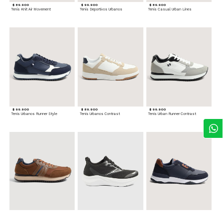
$ 89.900
$ 99.900
$ 89.900
Tenis Knit Air Movement
Tenis Deportivos Urbanos
Tenis Casual Urban Lines
$ 99.900
$ 89.900
$ 99.900
Tenis Urbanos Runner Style
Tenis Urbanos Contrast
Tenis Urban Runner Contrast
$ 99.900
$ 89.900
$ 99.900
Tenis Casual Urban
Tenis Deportivos para hombre
Tenis Formales con Detalles