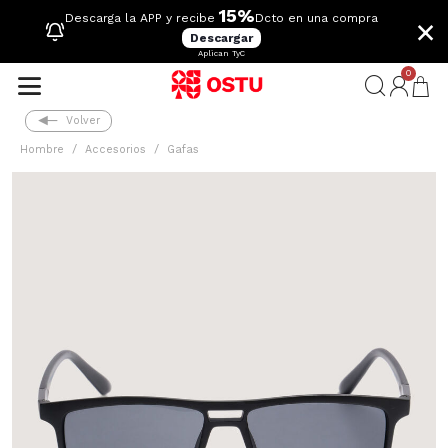
15%
×
Descarga la APP y recibe
Dcto en una compra
Descargar
Aplican TyC
0
Volver
Hombre
Accesorios
Gafas