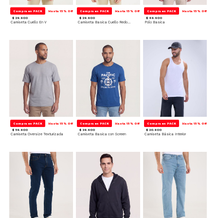
Compra en PACK
Hasta 15% Off
Compra en PACK
Hasta 15% Off
Compra en PACK
Hasta 15% Off
$ 29.900
$ 29.900
$ 49.900
Camiseta Cuello En V
Camiseta Basica Cuello Redondo
Polo Basica
Compra en PACK
Hasta 15% Off
Compra en PACK
Hasta 15% Off
Compra en PACK
Hasta 15% Off
$ 59.900
$ 39.900
$ 20.900
Camiseta Oversize Texturizada
Camiseta Basica con Screen
Camiseta Básica Interior