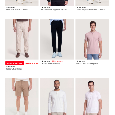
$ 99.900
$ 99.900
$ 99.900
Jean Slim Ajuste Clásico
Buzo Hoodie Zipper de Ajuste Cómodo
Jean Regular de Silueta Clásica
$ 99.900
$ 89.910
$ 59.900
Compra en PACK
Hasta 15% Off
Jeans Básico Skinny
Polo Cuello Mao Regular
$ 89.900
Jogger Utility Relax