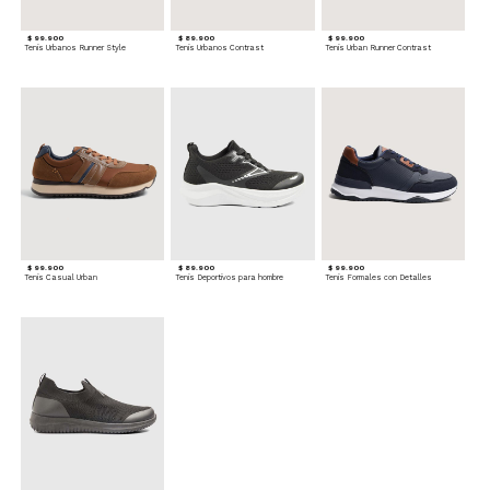
$ 99.900
$ 89.900
$ 99.900
Tenis Urbanos Runner Style
Tenis Urbanos Contrast
Tenis Urban Runner Contrast
$ 99.900
$ 89.900
$ 99.900
Tenis Casual Urban
Tenis Deportivos para hombre
Tenis Formales con Detalles