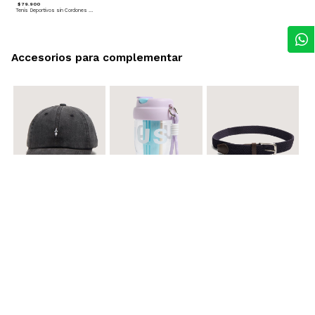
$ 79.900
Tenis Deportivos sin Cordones para hombre
Accesorios para complementar
$ 29.900
$ 29.900
$ 29.900
Gorra A
Termo con infusor
Reata Elastica Tejida