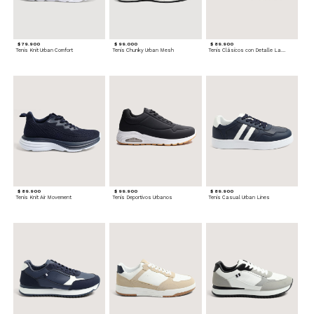
$ 79.900
$ 99.000
$ 89.900
Tenis Knit Urban Comfort
Tenis Chunky Urban Mesh
Tenis Clásicos con Detalle Lateral
$ 89.900
$ 99.900
$ 89.900
Tenis Knit Air Movement
Tenis Deportivos Urbanos
Tenis Casual Urban Lines