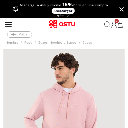
15%
×
Descarga la APP y recibe
Dcto en una compra
Descargar
Aplican TyC
0
Volver
Hombre
Ropa
Buzos, Hoodies y Sacos
Buzos