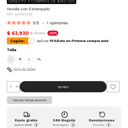
20%DCTO X COMPRAS DE $160.000
Hoodie con Estampado
REF. 60060395
5
/
5
-
1
opiniones
$ 63.920
$ 79.900
-20%
Cupón:
Aplicar
15%Dcto en Primera compra web
Talla
S
M
L
XL
Guia de tallas
Agregar
Calcular tiempo de envío
Envío gratis
24H Bogotá
Devoluciones
i
i
i
Desde
$ 100.000
Envío express
Sin costo