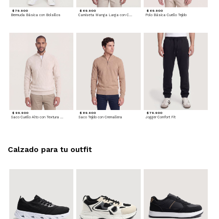
$ 79.900
$ 69.900
$ 69.900
Bermuda Básica con Bolsillos
Camiseta Manga Larga con Cuello Henley
Polo Básica Cuello Tejido
$ 99.900
$ 89.900
$ 79.900
Saco Cuello Alto con Textura Trenzada
Saco Tejido con Cremallera
Jogger Comfort Fit
Calzado para tu outfit