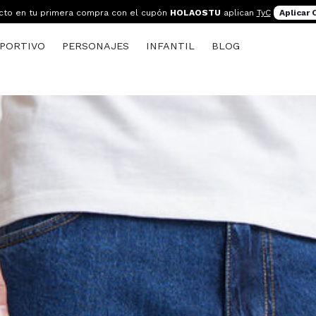
cto en tu primera compra con el cupón
HOLAOSTU
aplican
TyC
Aplicar
PORTIVO
PERSONAJES
INFANTIL
BLOG