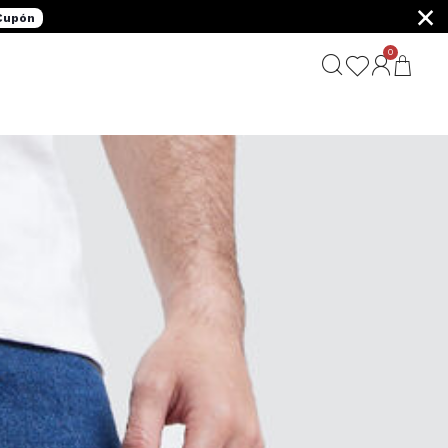
×
 Cupón
0