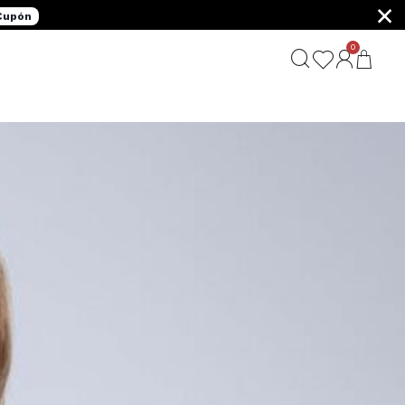
×
 Cupón
0