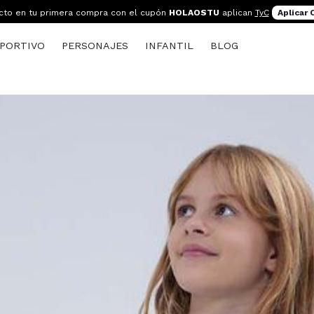
cto en tu primera compra con el cupón
HOLAOSTU
aplican
TyC
Aplicar
PORTIVO
PERSONAJES
INFANTIL
BLOG