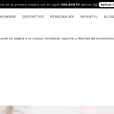
cto en tu primera compra con el cupón
HOLAOSTU
aplican
TyC
Aplicar
HOMBRE
DEPORTIVO
PERSONAJES
INFANTIL
BLO
corte se adapta a tu cuerpo, brindando soporte y libertad de movimient