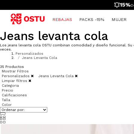
15%
D
REBAJAS
PACKS -15%
MUJER
Jeans levanta cola
Mujer
Ropa
Ropa
Hombre
Ver Todo
Toy Story
Hombre
Packs -15%
Packs -15%
Mujer
Spider Man
Niñas
NUEVO
NUEVO
Los jeans levanta cola OSTU combinan comodidad y diseño funcional. Su 
Infantil
Ropa Interior desde $9.900
Zapatos
Tarjetas regalo
Niños
veces.
Personalizados
Personajes
Zapatos
Nueva Colección
Tarjetas regalo
Jeans Levanta Cola
Ropa Interior
Nueva Colección
Ropa Deportiva
35
Productos
Deportivo Mujer
Ropa Deportiva
Ropa Interior
Mostrar Filtros
Deportivo Hombre
Accesorios
Accesorios
Personalizados
Jeans Levanta Cola
Limpiar filtros
Tenis
Pijamas
Pijamas
Categoria
Tarjetas regalo
Tarjetas regalo
Precio
Calificaciones
Talla
Color