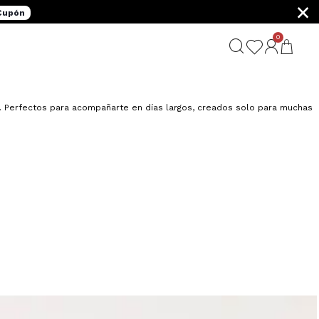
×
 Cupón
0
G
o. Perfectos para acompañarte en días largos, creados solo para muchas