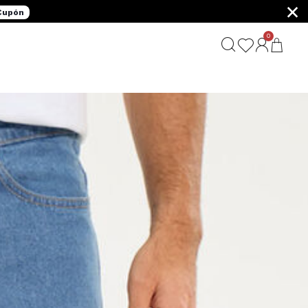
×
 Cupón
0