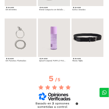
$ 24.900
$ 69.900
$ 34.900
Set x6 Aretes
Morral Compacto con Bolsillo Frontal
Gafas Doradas
$ 22.900
$ 24.900
$ 29.900
Set Pulseras Plateadas
Splash Corporal PURPLE PASSION - Floral
Reata Tejida
5
/
5
Basado en
2
opiniones
sometidas a control