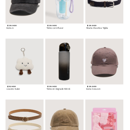
$ 29.900
$ 29.900
$ 29.900
Gorra A
Termo con infusor
Reata Elastica Tejida
$ 12.900
$ 29.900
$ 29.900
Llavero Nube
Termo en Degrade 500 ml
Gorra Corazon