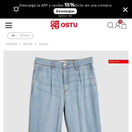
15%
×
Descarga la APP y recibe
Dcto en una compra
Descargar
Aplican TyC
0
Volver
Infantil
Niñas
Jeans
Últimas
Tallas