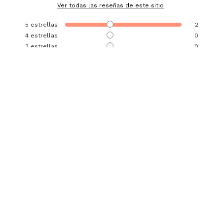
Ver todas las reseñas de este sitio
5
estrellas
2
4
estrellas
0
3
estrellas
0
2
estrellas
0
1
estrella
0
Ordenar las opiniones
5
/
5
Opinión verificada
Este pantalon es hermosisimo.
Opinión del
27/11/2025
, tras una experiencia del
14/11/2025
por
Johana Andrea A.