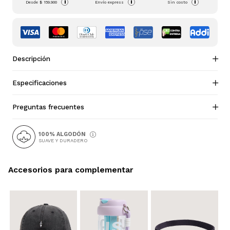
i
i
i
Desde
$ 159.900
Envío express
Sin costo
Descripción
Especificaciones
Preguntas frecuentes
100% ALGODÓN
SUAVE Y DURADERO
Accesorios para complementar