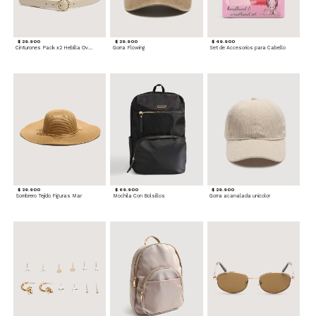
$ 29.900
$ 29.900
$ 49.900
Cinturones Pack x2 Hebilla Ovalada
Gorra Flowing
Set de Accesorios para Cabello
$ 39.900
$ 69.900
$ 29.900
Sombrero Tejido Figuras Mar
Mochila Con Bolsillos
Gorra acanalada unicolor