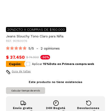
20%DCTO X COMPRAS DE $160.000
Jeans Slouchy Tono Claro para Niña
REF. 90160076
5
/
5
-
2
opiniones
$ 37.450
$ 74.900
-50%
Cupón:
Aplicar
15%Dcto en Primera compra web
Guia de tallas
Este producto no tiene existencias
Calcular tiempo de envío
Envío gratis
24H Bogotá
Devoluciones