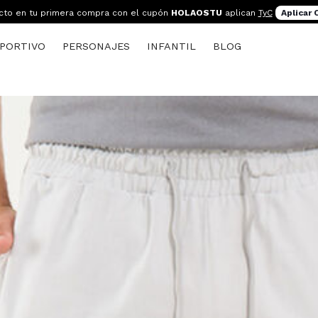
cto en tu primera compra con el cupón
HOLAOSTU
aplican
TyC
Aplicar
PORTIVO
PERSONAJES
INFANTIL
BLOG