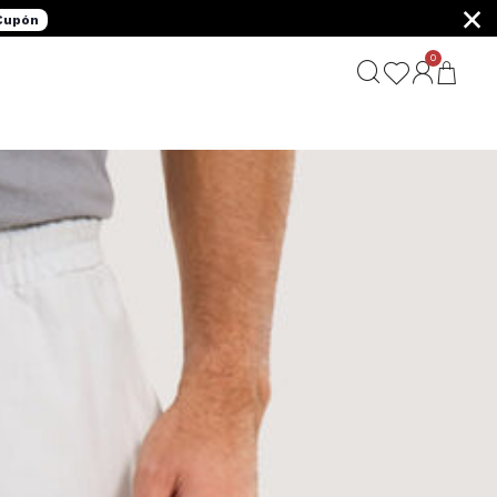
×
 Cupón
0