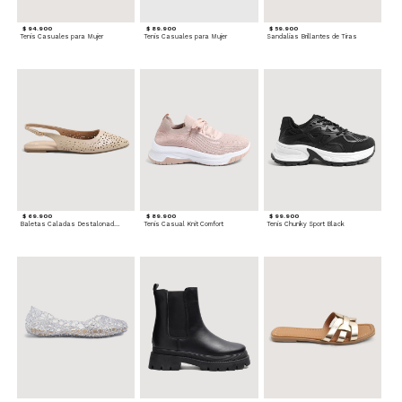
$ 94.900
$ 89.900
$ 59.900
Tenis Casuales para Mujer
Tenis Casuales para Mujer
Sandalias Brillantes de Tiras
$ 69.900
$ 89.900
$ 99.900
Baletas Caladas Destalonadas
Tenis Casual Knit Comfort
Tenis Chunky Sport Black