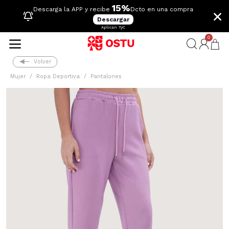
15%
×
Descarga la APP y recibe
Dcto en una compra
Descargar
Aplican TyC
0
Volver
Mujer
Ropa Deportiva
Pantalones