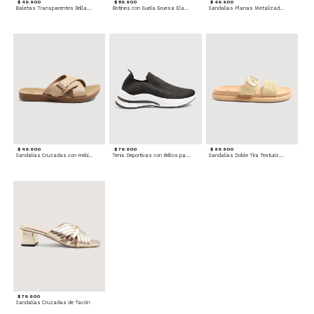
$ 49.900
$ 119.900
$ 49.900
Baletas Transparentes Brillantes
Botines con Suela Gruesa Elastizada
Sandalias Planas Metalizadas
$ 49.900
$ 79.900
$ 69.900
Sandalias Cruzadas con Hebilla
Tenis Deportivas con Brillos para mujer
Sandalias Doble Tira Texturizada
$ 79.900
Sandalias Cruzadas de Tacón