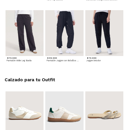
$ 79.900
$ 89.900
$ 79.900
Pantalón Wide Leg Burda
Pantalón Jogger con Bolsillos Cargo
Jogger Unicolor
Calzado para tu Outfit