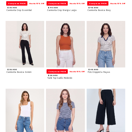
Compra en PACK
Hasta 15% Off
Compra en PACK
Hasta 15% Off
Compra en PACK
Hasta 15% Off
$ 39.900
$ 44.900
$ 49.900
Camiseta Crop Essential
Camiseta Crop Manga Larga
Camiseta Basica Boxy
$ 39.900
$ 49.900
Compra en PACK
Hasta 15% Off
Camiseta Basica Screen
Polo Cropped a Rayas
$ 29.900
Tank Top Cuello Redondo