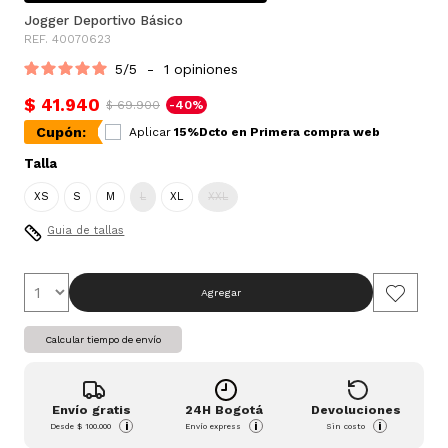
Jogger Deportivo Básico
REF. 40070623
5
/
5
-
1
opiniones
$ 41.940
$ 69.900
-40%
Cupón:
Aplicar
15%Dcto en Primera compra web
Talla
XS
S
M
L
XL
XXL
Guia de tallas
Agregar
Calcular tiempo de envío
Envío gratis
24H Bogotá
Devoluciones
i
i
i
Desde
$ 100.000
Envío express
Sin costo