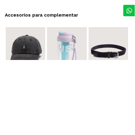
Accesorios para complementar
$ 29.900
$ 29.900
$ 29.900
Gorra A
Termo con infusor
Reata Elastica Tejida