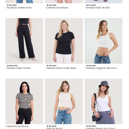
$ 39.900
$ 39.900
$ 79.900
Top Basico Hombro Ancho
Camiseta Crop Básica
Pantalón Fluido Tiro Alto
$ 109.900
$ 39.900
$ 39.900
Pantalón Fluido Tiro Alto
Camiseta Básica Cuello Redondo
Camiseta Cropped en Rib con Botones
Camiseta Crop Básica
$ 29.900
$ 29.900
Tank Top Basico
Camiseta Manga Sisa Escotada