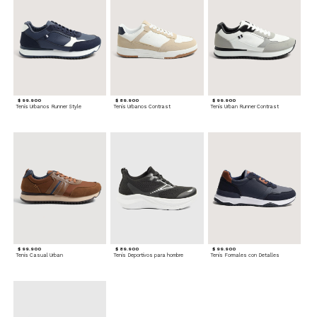
$ 99.900
$ 89.900
$ 99.900
Tenis Urbanos Runner Style
Tenis Urbanos Contrast
Tenis Urban Runner Contrast
$ 99.900
$ 89.900
$ 99.900
Tenis Casual Urban
Tenis Deportivos para hombre
Tenis Formales con Detalles