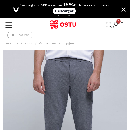
15%
×
Descarga la APP y recibe
Dcto en una compra
Descargar
Aplican TyC
0
Volver
Hombre
Ropa
Pantalones
Joggers