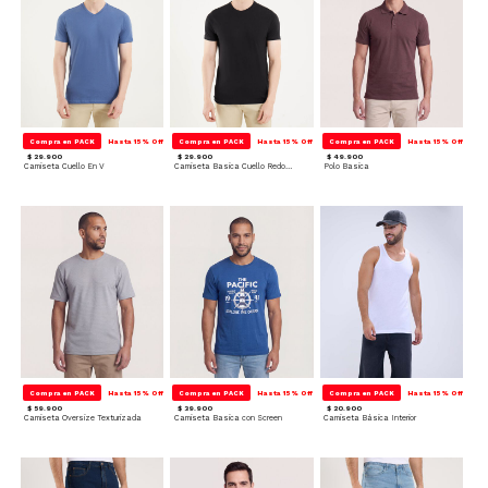
Compra en PACK
Hasta 15% Off
Compra en PACK
Hasta 15% Off
Compra en PACK
Hasta 15% Off
$ 29.900
$ 29.900
$ 49.900
Camiseta Cuello En V
Camiseta Basica Cuello Redondo
Polo Basica
Compra en PACK
Hasta 15% Off
Compra en PACK
Hasta 15% Off
Compra en PACK
Hasta 15% Off
$ 59.900
$ 39.900
$ 20.900
Camiseta Oversize Texturizada
Camiseta Basica con Screen
Camiseta Básica Interior