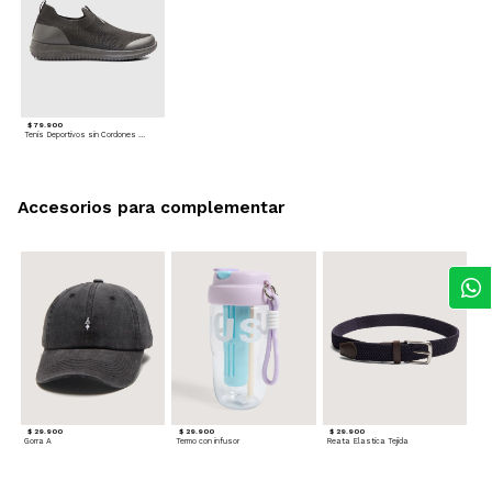
$ 79.900
Tenis Deportivos sin Cordones para hombre
Accesorios para complementar
$ 29.900
$ 29.900
$ 29.900
Gorra A
Termo con infusor
Reata Elastica Tejida