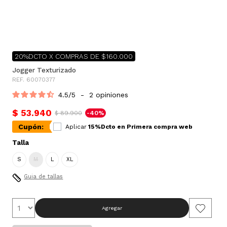
20%DCTO X COMPRAS DE $160.000
Jogger Texturizado
REF. 60070377
4.5
/
5
-
2
opiniones
$ 53.940
$ 89.900
-40%
Cupón:
Aplicar
15%Dcto en Primera compra web
Talla
S
M
L
XL
Guia de tallas
Agregar