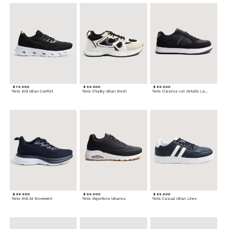
$ 79.900
$ 99.000
$ 89.900
Tenis Knit Urban Comfort
Tenis Chunky Urban Mesh
Tenis Clásicos con Detalle Lateral
$ 89.900
$ 99.900
$ 89.900
Tenis Knit Air Movement
Tenis Deportivos Urbanos
Tenis Casual Urban Lines