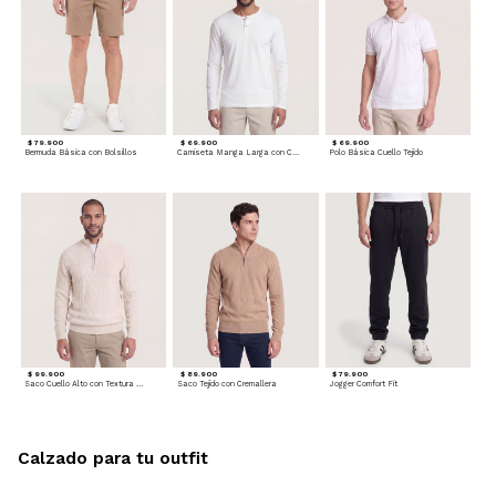
$ 79.900
$ 69.900
$ 69.900
Bermuda Básica con Bolsillos
Camiseta Manga Larga con Cuello Henley
Polo Básica Cuello Tejido
$ 99.900
$ 89.900
$ 79.900
Saco Cuello Alto con Textura Trenzada
Saco Tejido con Cremallera
Jogger Comfort Fit
Calzado para tu outfit