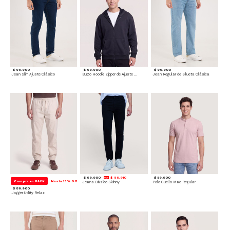
$ 99.900
$ 99.900
$ 99.900
Jean Slim Ajuste Clásico
Buzo Hoodie Zipper de Ajuste Cómodo
Jean Regular de Silueta Clásica
$ 99.900
$ 89.910
$ 59.900
Compra en PACK
Hasta 15% Off
Jeans Básico Skinny
Polo Cuello Mao Regular
$ 89.900
Jogger Utility Relax