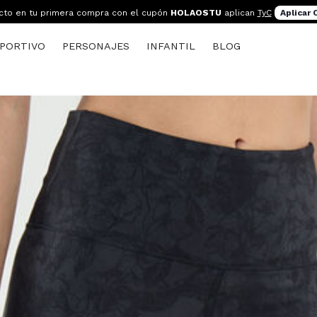
cto en tu primera compra con el cupón
HOLAOSTU
aplican
TyC
Aplicar
PORTIVO
PERSONAJES
INFANTIL
BLOG