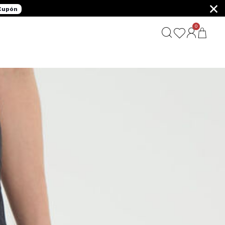
×
 Cupón
0