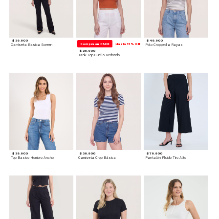
$ 39.900
$ 49.900
Compra en PACK
Hasta 15% Off
Camiseta Basica Screen
Polo Cropped a Rayas
$ 29.900
Tank Top Cuello Redondo
$ 39.900
$ 39.900
$ 79.900
Top Basico Hombro Ancho
Camiseta Crop Básica
Pantalón Fluido Tiro Alto