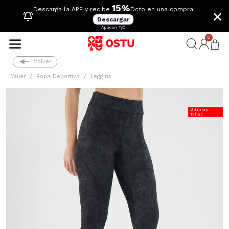
15%
×
Descarga la APP y recibe
Dcto en una compra
Descargar
Aplican TyC
0
Volver
Mujer
Ropa Deportiva
Leggins
Últimas
Tallas
20%Dcto Extra