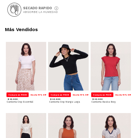
SECADO RAPIDO
ABSORBE LA HUMEDAD
Más Vendidos
Compra en PACK
Hasta 15% Off
Compra en PACK
Hasta 15% Off
Compra en PACK
Hasta 15% Off
$ 39.900
$ 44.900
$ 49.900
Camiseta Crop Essential
Camiseta Crop Manga Larga
Camiseta Basica Boxy