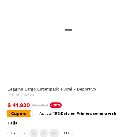
Leggins Largo Estampado Floral - Deportivo
REF. 40230623
$ 41.930
$ 59.900
-30%
Cupón:
Aplicar
15%Dcto en Primera compra web
Talla
XS
S
M
L
XL
XXL