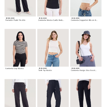
$ 109.900
$ 39.900
$ 39.900
Pantalón Fluido Tiro Alto
Camiseta Básica Cuello Redondo
Camiseta Cropped en Rib con Botones
Camiseta Crop Básica
$ 29.900
$ 29.900
Tank Top Basico
Camiseta Manga Sisa Escotada