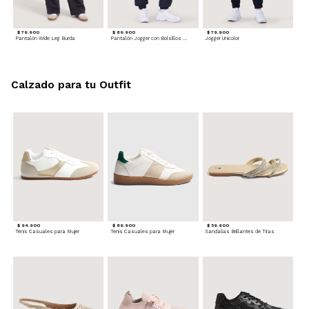
$ 79.900
$ 89.900
$ 79.900
Pantalón Wide Leg Burda
Pantalón Jogger con Bolsillos Cargo
Jogger Unicolor
Calzado para tu Outfit
$ 94.900
$ 89.900
$ 59.900
Tenis Casuales para Mujer
Tenis Casuales para Mujer
Sandalias Brillantes de Tiras