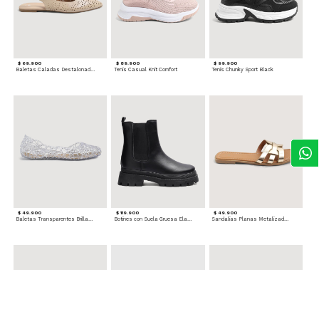
$ 69.900
$ 89.900
$ 99.900
Baletas Caladas Destalonadas
Tenis Casual Knit Comfort
Tenis Chunky Sport Black
$ 49.900
$ 119.900
$ 49.900
Baletas Transparentes Brillantes
Botines con Suela Gruesa Elastizada
Sandalias Planas Metalizadas