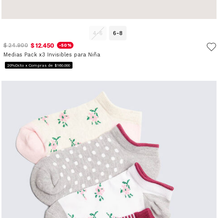
4-6
6-8
$ 12.450
$ 24.900
-50%
Medias Pack x3 Invisibles para Niña
20%Dcto x Compras de $160.000