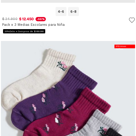
4-6
6-8
$ 12.450
$ 24.900
-50%
Pack x 3 Medias Escolares para Niña
20%Dcto x Compras de $160.000
Últimas
Tallas