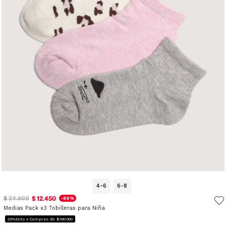
4-6
6-8
$ 12.450
$ 24.900
-50%
Medias Pack x3 Tobilleras para Niña
20%Dcto x Compras de $160.000