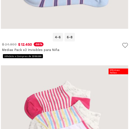
4-6
6-8
$ 12.450
$ 24.900
-50%
Medias Pack x3 Invisibles para Niña
20%Dcto x Compras de $160.000
Últimas
Tallas
20%Dcto Extra