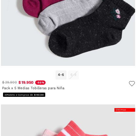
4-6
6-8
$ 19.950
$ 39.900
-50%
Pack x 5 Medias Tobilleras para Niña
20%Dcto x Compras de $160.000
Últimas
Tallas