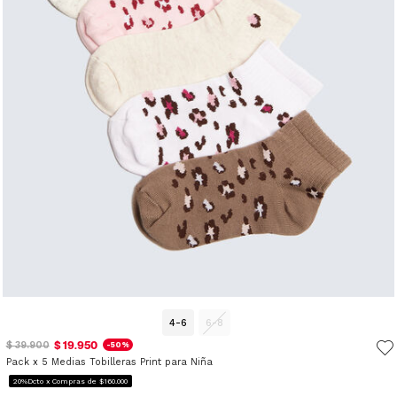
4-6
6-8
$ 19.950
$ 39.900
-50%
Pack x 5 Medias Tobilleras Print para Niña
20%Dcto x Compras de $160.000