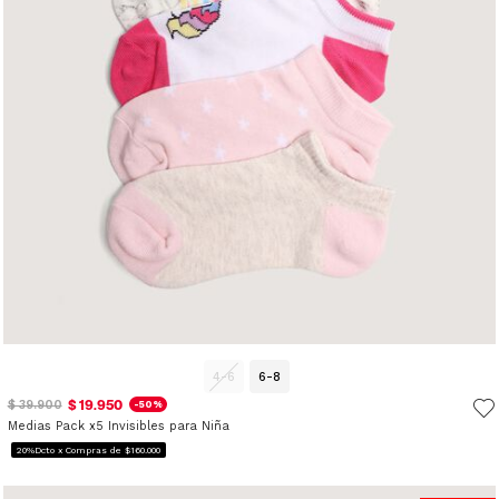
4-6
6-8
$ 19.950
$ 39.900
-50%
Medias Pack x5 Invisibles para Niña
20%Dcto x Compras de $160.000