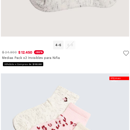
4-6
6-8
$ 12.450
$ 24.900
-50%
Medias Pack x3 Invisibles para Niña
20%Dcto x Compras de $160.000
Últimas
Tallas