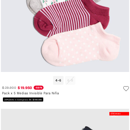
4-6
6-8
$ 19.950
$ 39.900
-50%
Pack x 5 Medias Invisible Para Niña
20%Dcto x Compras de $160.000
Últimas
Tallas