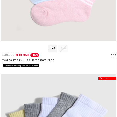
4-6
6-8
$ 19.950
$ 39.900
-50%
Medias Pack x5 Tobilleras para Niña
20%Dcto x Compras de $160.000
Últimas
Tallas