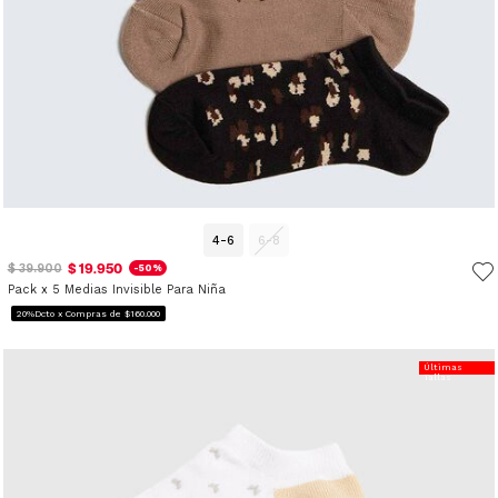
4-6
6-8
$ 19.950
$ 39.900
-50%
Pack x 5 Medias Invisible Para Niña
20%Dcto x Compras de $160.000
Últimas
Tallas