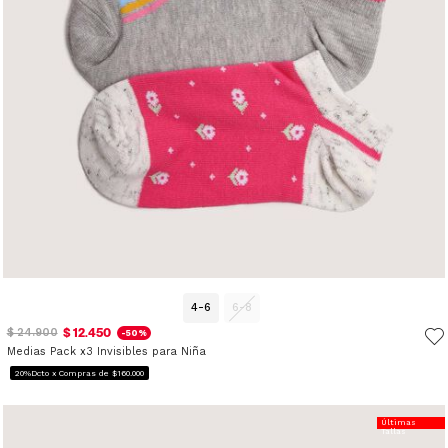
4-6
6-8
$ 12.450
$ 24.900
-50%
Medias Pack x3 Invisibles para Niña
20%Dcto x Compras de $160.000
Últimas
Tallas