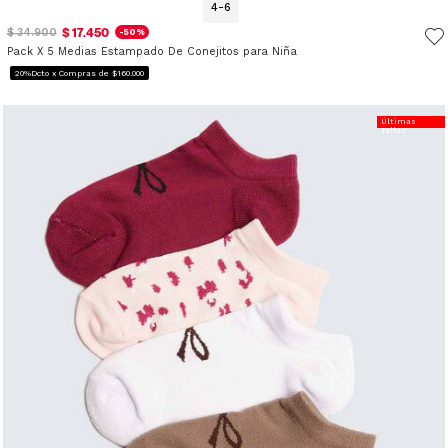
4-6
$ 17.450
$ 34.900
-50%
Pack X 5 Medias Estampado De Conejitos para Niña
20%Dcto x Compras de $160.000
Últimas
Tallas