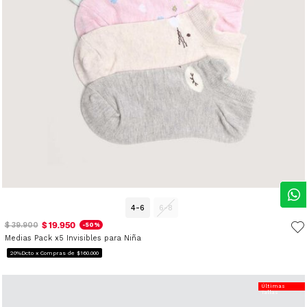
4-6
6-8
$ 19.950
$ 39.900
-50%
Medias Pack x5 Invisibles para Niña
20%Dcto x Compras de $160.000
Últimas
Tallas