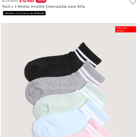
$ 12.450
$ 24.900
-50%
Pack x 3 Medias Invisible Estampadas para Niña
20%Dcto x Compras de $160.000
Últimas
Tallas
20%Dcto Extra