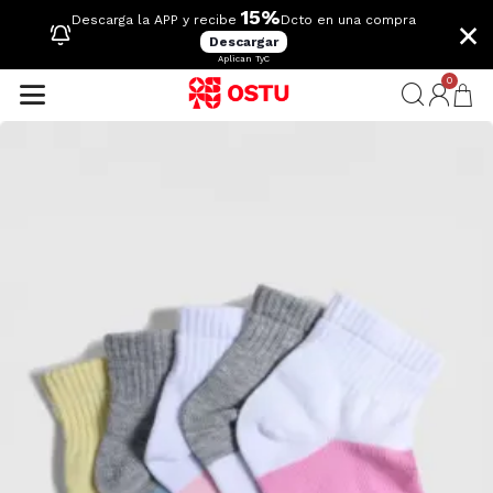
15%
×
Descarga la APP y recibe
Dcto en una compra
Descargar
Aplican TyC
0