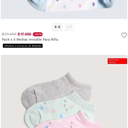
4-6
6-8
$ 17.450
$ 34.900
-50%
Pack x 5 Medias Invisible Para Niña
20%Dcto x Compras de $160.000
Últimas
Tallas
20%Dcto Extra