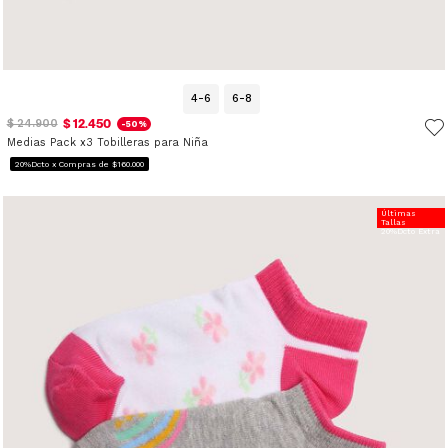
4-6
6-8
$ 12.450
$ 24.900
-50%
Medias Pack x3 Tobilleras para Niña
20%Dcto x Compras de $160.000
Últimas
Tallas
20%Dcto Extra