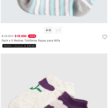
4-6
6-8
$ 19.950
$ 39.900
-50%
Pack x 5 Medias Tobilleras Rayas para Niña
20%Dcto x Compras de $160.000