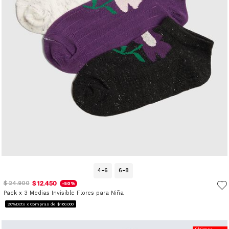
4-6
6-8
$ 12.450
$ 24.900
-50%
Pack x 3 Medias Invisible Flores para Niña
20%Dcto x Compras de $160.000