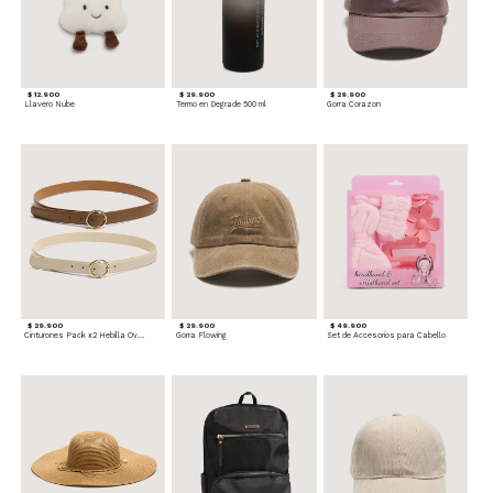
$ 12.900
$ 29.900
$ 29.900
Llavero Nube
Termo en Degrade 500 ml
Gorra Corazon
$ 29.900
$ 29.900
$ 49.900
Cinturones Pack x2 Hebilla Ovalada
Gorra Flowing
Set de Accesorios para Cabello