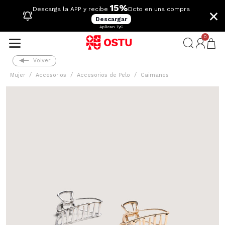
15%
×
Descarga la APP y recibe
Dcto en una compra
Descargar
Aplican TyC
0
Volver
Mujer
Accesorios
Accesorios de Pelo
Caimanes