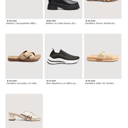
$ 49.900
$ 119.900
$ 49.900
Baletas Transparentes Brillantes
Botines con Suela Gruesa Elastizada
Sandalias Planas Metalizadas
$ 49.900
$ 79.900
$ 69.900
Sandalias Cruzadas con Hebilla
Tenis Deportivas con Brillos para mujer
Sandalias Doble Tira Texturizada