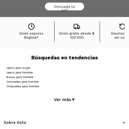
Descarga la
APP
Envío express
Envío gratis desde
$
Devolucio
Bogota*
100.000
sin cost
Búsquedas en tendencias
Jeans para mujer
Jeans para hombre
Buzos para hombre
Camisetas para hombre
Chaquetas para hombre
Ver más
▼
Sobre Ostu