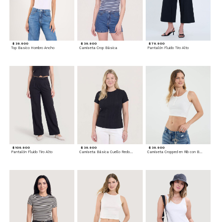
$ 39.900
$ 39.900
$ 79.900
Top Basico Hombro Ancho
Camiseta Crop Básica
Pantalón Fluido Tiro Alto
$ 109.900
$ 39.900
$ 39.900
Pantalón Fluido Tiro Alto
Camiseta Básica Cuello Redondo
Camiseta Cropped en Rib con Botones