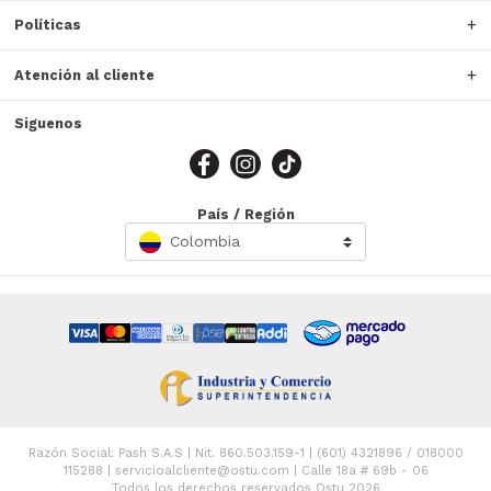
Políticas
Atención al cliente
Siguenos
País / Región
Colombia
Razón Social: Pash S.A.S | Nit. 860.503.159-1 | (601) 4321896 / 018000
115288 | servicioalcliente@ostu.com | Calle 18a # 69b - 06
Todos los derechos reservados Ostu 2026