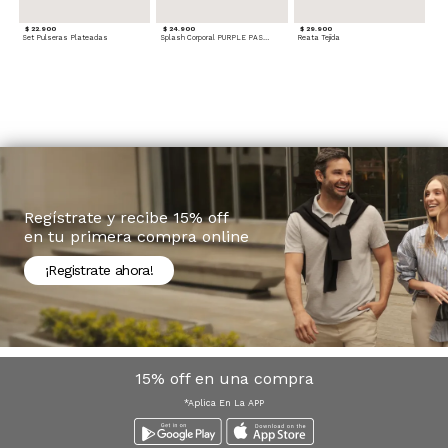
$ 22.900
$ 24.900
$ 29.900
Set Pulseras Plateadas
Splash Corporal PURPLE PASSION - Floral
Reata Tejida
Regístrate y recibe 15% off
en tu primera compra online
¡Registrate ahora!
15% off en una compra
*Aplica En La APP