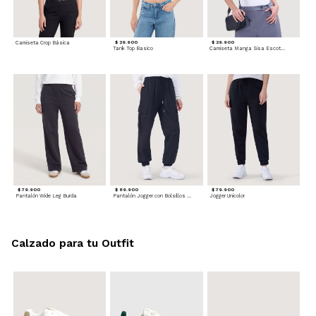
Camiseta Crop Básica
$ 29.900
$ 29.900
Tank Top Basico
Camiseta Manga Sisa Escotada
$ 79.900
$ 89.900
$ 79.900
Pantalón Wide Leg Burda
Pantalón Jogger con Bolsillos Cargo
Jogger Unicolor
Calzado para tu Outfit