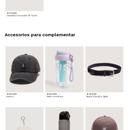
$ 79.900
Sandalias Cruzadas de Tacón
Accesorios para complementar
$ 29.900
$ 29.900
$ 29.900
Gorra A
Termo con infusor
Reata Elastica Tejida