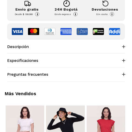
Envío gratis
24H Bogotá
Devoluciones
i
i
i
Desde
$ 100.000
Envío express
Sin costo
Descripción
Especificaciones
Preguntas frecuentes
Más Vendidos