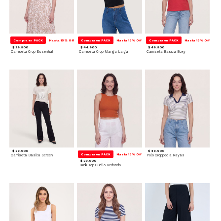
Compra en PACK
Hasta 15% Off
Compra en PACK
Hasta 15% Off
Compra en PACK
Hasta 15% Off
$ 39.900
$ 44.900
$ 49.900
Camiseta Crop Essential
Camiseta Crop Manga Larga
Camiseta Basica Boxy
$ 39.900
$ 49.900
Compra en PACK
Hasta 15% Off
Camiseta Basica Screen
Polo Cropped a Rayas
$ 29.900
Tank Top Cuello Redondo