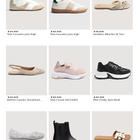
$ 94.900
$ 89.900
$ 59.900
Tenis Casuales para Mujer
Tenis Casuales para Mujer
Sandalias Brillantes de Tiras
$ 69.900
$ 89.900
$ 99.900
Baletas Caladas Destalonadas
Tenis Casual Knit Comfort
Tenis Chunky Sport Black