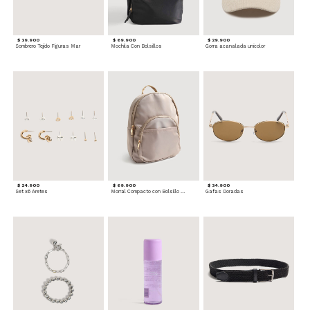
$ 39.900
$ 69.900
$ 29.900
Sombrero Tejido Figuras Mar
Mochila Con Bolsillos
Gorra acanalada unicolor
$ 24.900
$ 69.900
$ 34.900
Set x6 Aretes
Morral Compacto con Bolsillo Frontal
Gafas Doradas