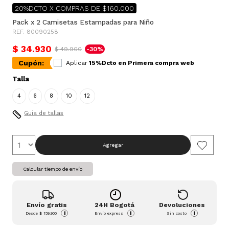
20%DCTO X COMPRAS DE $160.000
Pack x 2 Camisetas Estampadas para Niño
REF. 80090258
$ 34.930
$ 49.900
-30%
Cupón:
Aplicar
15%Dcto en Primera compra web
Talla
4
6
8
10
12
Guia de tallas
Agregar
Calcular tiempo de envío
Envío gratis
24H Bogotá
Devoluciones
i
i
i
Desde
$ 159.900
Envío express
Sin costo