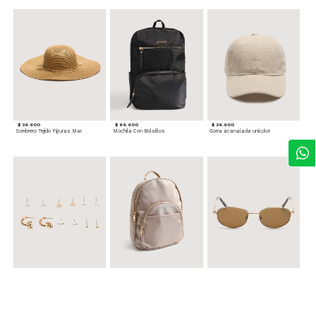
$ 39.900
$ 69.900
$ 29.900
Sombrero Tejido Figuras Mar
Mochila Con Bolsillos
Gorra acanalada unicolor
$ 24.900
$ 69.900
$ 34.900
Set x6 Aretes
Morral Compacto con Bolsillo Frontal
Gafas Doradas