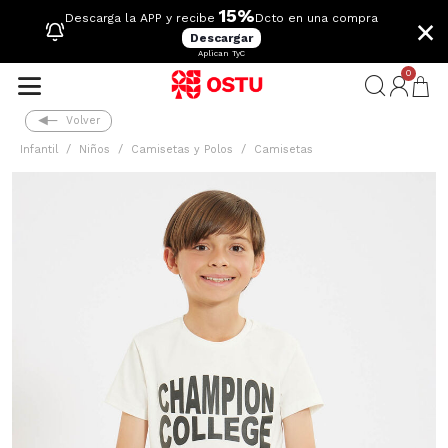
15%
×
Descarga la APP y recibe
Dcto en una compra
Descargar
Aplican TyC
0
Volver
Infantil
Niños
Camisetas y Polos
Camisetas