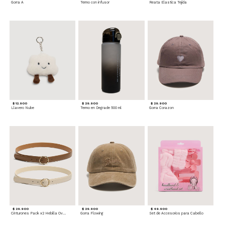
Gorra A
Termo con infusor
Reata Elastica Tejida
$ 12.900
$ 29.900
$ 29.900
Llavero Nube
Termo en Degrade 500 ml
Gorra Corazon
$ 29.900
$ 29.900
$ 49.900
Cinturones Pack x2 Hebilla Ovalada
Gorra Flowing
Set de Accesorios para Cabello