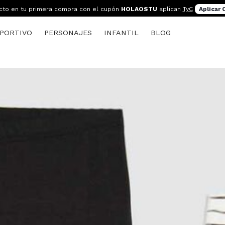
cto en tu primera compra con el cupón
HOLAOSTU
aplican
TyC
Aplicar
PORTIVO
PERSONAJES
INFANTIL
BLOG