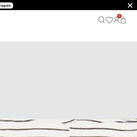
×
 Cupón
0