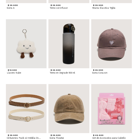
$ 29.900
$ 29.900
$ 29.900
Gorra A
Termo con infusor
Reata Elastica Tejida
$ 12.900
$ 29.900
$ 29.900
Llavero Nube
Termo en Degrade 500 ml
Gorra Corazon
$ 29.900
$ 29.900
$ 49.900
Cinturones Pack x2 Hebilla Ovalada
Gorra Flowing
Set de Accesorios para Cabello