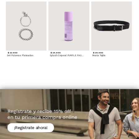
$ 22.900
$ 24.900
$ 29.900
Set Pulseras Plateadas
Splash Corporal PURPLE PASSION - Floral
Reata Tejida
Regístrate y recibe 15% off
en tu primera compra online
¡Registrate ahora!