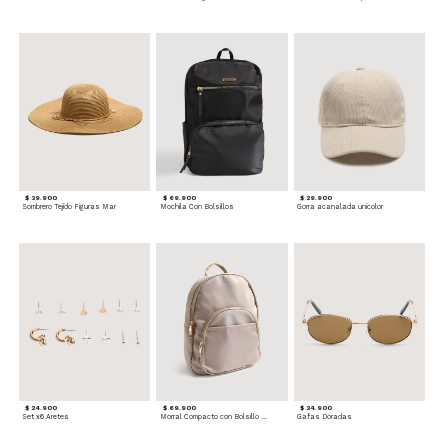
$ 39.900
$ 69.900
$ 29.900
Sombrero Tejido Figuras Mar
Mochila Con Bolsillos
Gorra acanalada unicolor
$ 24.900
$ 69.900
$ 34.900
Set x6 Aretes
Morral Compacto con Bolsillo Frontal
Gafas Doradas