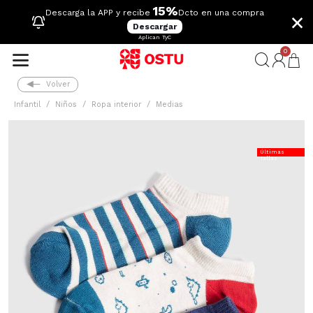
15%
×
Descarga la APP y recibe
Dcto en una compra
Descargar
Aplican TyC
0
Volver
Infantil
Niños
Ropa interior
Medias
Últimas
Tallas