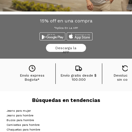
15% off en una compra
*Aplica En La APP
Descarga la
APP
Envío express
Envío gratis desde
$
Devolucio
Bogota*
100.000
sin cost
Búsquedas en tendencias
Jeans para mujer
Jeans para hombre
Buzos para hombre
Camisetas para hombre
Chaquetas para hombre