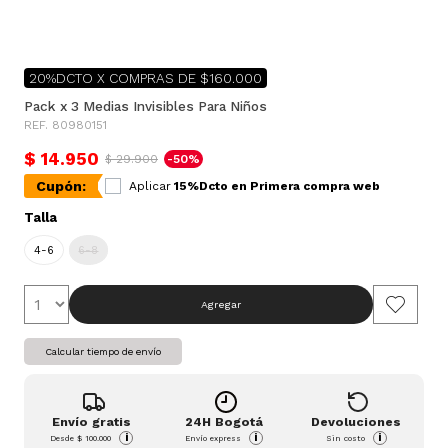
20%DCTO X COMPRAS DE $160.000
Pack x 3 Medias Invisibles Para Niños
REF. 80980151
$ 14.950
$ 29.900
-50%
Cupón:
Aplicar
15%Dcto en Primera compra web
Talla
4-6
6-8
Agregar
Calcular tiempo de envío
Envío gratis
24H Bogotá
Devoluciones
i
i
i
Desde
$ 100.000
Envío express
Sin costo