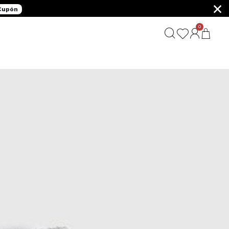
×
 Cupón
0