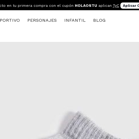
cto en tu primera compra con el cupón
HOLAOSTU
aplican
TyC
Aplicar
PORTIVO
PERSONAJES
INFANTIL
BLOG