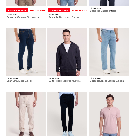
$ 20.900
Compra en PACK
Hasta 15% Off
Compra en PACK
Hasta 15% Off
Camiseta Básica Interior
$ 59.900
$ 39.900
Camiseta Oversize Texturizada
Camiseta Basica con Screen
$ 99.900
$ 99.900
$ 99.900
Jean Slim Ajuste Clásico
Buzo Hoodie Zipper de Ajuste Cómodo
Jean Regular de Silueta Clásica