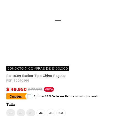
20%DCTO X COMPRAS DE $160.000
Pantalón Basico Tipo Chino Regular
REF. 60070366
$ 49.950
$ 99.900
-50%
Cupón:
Aplicar
15%Dcto en Primera compra web
Talla
30
32
34
36
38
40