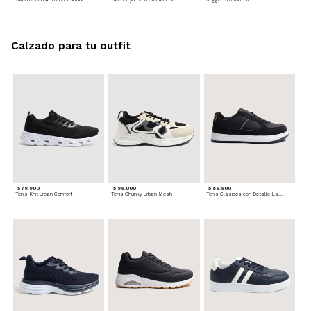
Calzado para tu outfit
$ 79.900
$ 99.000
$ 89.900
Tenis Knit Urban Comfort
Tenis Chunky Urban Mesh
Tenis Clásicos con Detalle Lateral