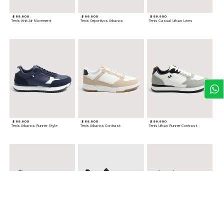
$ 89.900
$ 99.900
$ 89.900
Tenis Knit Air Movement
Tenis Deportivos Urbanos
Tenis Casual Urban Lines
$ 99.900
$ 89.900
$ 99.900
Tenis Urbanos Runner Style
Tenis Urbanos Contrast
Tenis Urban Runner Contrast