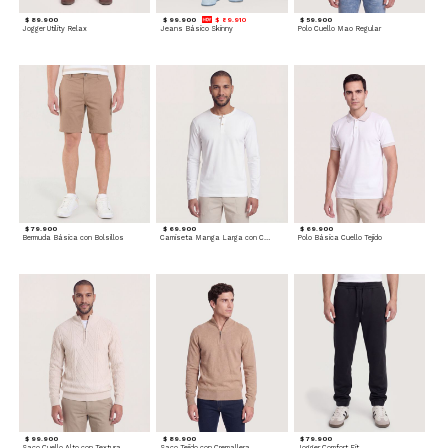
$ 89.900
$ 99.900
$ 89.910
$ 59.900
Jogger Utility Relax
Jeans Básico Skinny
Polo Cuello Mao Regular
$ 79.900
$ 69.900
$ 69.900
Bermuda Básica con Bolsillos
Camiseta Manga Larga con Cuello Henley
Polo Básica Cuello Tejido
$ 99.900
$ 89.900
$ 79.900
Saco Cuello Alto con Textura Trenzada
Saco Tejido con Cremallera
Jogger Comfort Fit