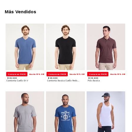
Más Vendidos
Compra en PACK
Hasta 15% Off
Compra en PACK
Hasta 15% Off
Compra en PACK
Hasta 15% Off
$ 29.900
$ 29.900
$ 49.900
Camiseta Cuello En V
Camiseta Basica Cuello Redondo
Polo Basica