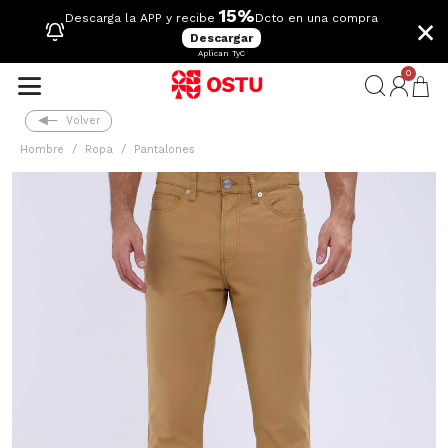
15%
×
Descarga la APP y recibe
Dcto en una compra
Descargar
Aplican TyC
0
Volver
Hombre
Ropa
Pantalones