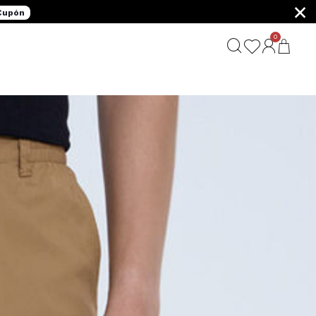
×
 Cupón
0
G