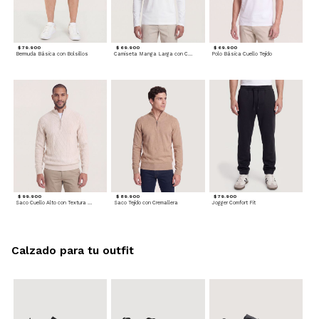
$ 79.900
$ 69.900
$ 69.900
Bermuda Básica con Bolsillos
Camiseta Manga Larga con Cuello Henley
Polo Básica Cuello Tejido
$ 99.900
$ 89.900
$ 79.900
Saco Cuello Alto con Textura Trenzada
Saco Tejido con Cremallera
Jogger Comfort Fit
Calzado para tu outfit