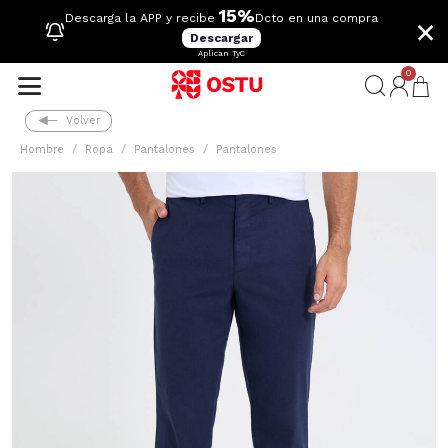
15%
×
Descarga la APP y recibe
Dcto en una compra
Descargar
Aplican TyC
0
Volver
Hombre
Ropa
Pantalones
Pantalones