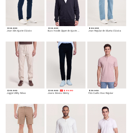
$ 99.900
$ 99.900
$ 99.900
Jean Slim Ajuste Clásico
Buzo Hoodie Zipper de Ajuste Cómodo
Jean Regular de Silueta Clásica
$ 89.900
$ 99.900
$ 89.910
$ 59.900
Jogger Utility Relax
Jeans Básico Skinny
Polo Cuello Mao Regular