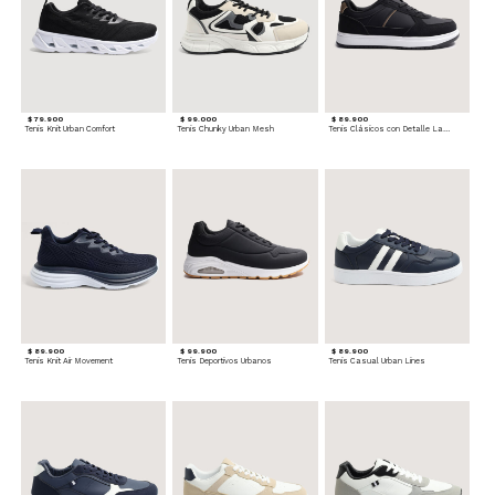
$ 79.900
$ 99.000
$ 89.900
Tenis Knit Urban Comfort
Tenis Chunky Urban Mesh
Tenis Clásicos con Detalle Lateral
$ 89.900
$ 99.900
$ 89.900
Tenis Knit Air Movement
Tenis Deportivos Urbanos
Tenis Casual Urban Lines