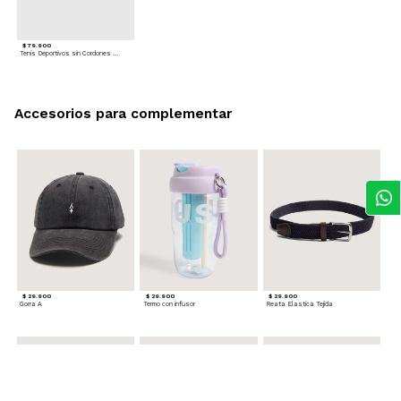
$ 79.900
Tenis Deportivos sin Cordones para hombre
Accesorios para complementar
$ 29.900
$ 29.900
$ 29.900
Gorra A
Termo con infusor
Reata Elastica Tejida