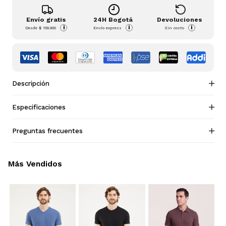
Envío gratis
24H Bogotá
Devoluciones
i
i
i
Desde
$ 159.900
Envío express
Sin costo
Descripción
Especificaciones
Preguntas frecuentes
Más Vendidos