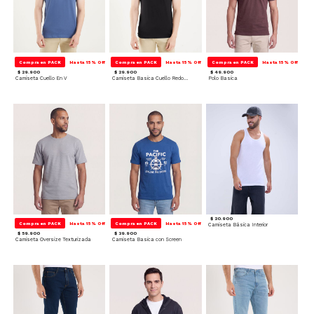
Compra en PACK
Hasta 15% Off
Compra en PACK
Hasta 15% Off
Compra en PACK
Hasta 15% Off
$ 29.900
$ 29.900
$ 49.900
Camiseta Cuello En V
Camiseta Basica Cuello Redondo
Polo Basica
$ 20.900
Compra en PACK
Hasta 15% Off
Compra en PACK
Hasta 15% Off
Camiseta Básica Interior
$ 59.900
$ 39.900
Camiseta Oversize Texturizada
Camiseta Basica con Screen