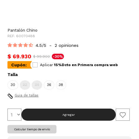
Pantalón Chino
REF. 60070488
4.5
/
5
-
2
opiniones
$ 69.930
$ 99.900
-30%
Cupón:
Aplicar
15%Dcto en Primera compra web
Talla
30
32
34
36
38
Guia de tallas
Agregar
Calcular tiempo de envío