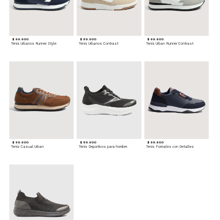
$ 99.900
$ 89.900
$ 99.900
Tenis Urbanos Runner Style
Tenis Urbanos Contrast
Tenis Urban Runner Contrast
$ 99.900
$ 89.900
$ 99.900
Tenis Casual Urban
Tenis Deportivos para hombre
Tenis Formales con Detalles