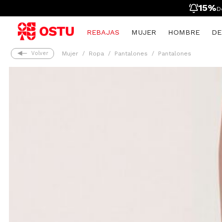
15%
D
REBAJAS
MUJER
HOMBRE
DE
Volver
Mujer
Ropa
Pantalones
Pantalones
Mujer
Ropa
Ropa
Hombre
Ver Todo
Toy Story
Hombre
Ropa Interior desde $9.900
Zapatos
Mujer
Spider Man
Niñas
Infantil
Zapatos
Nueva Colección
Tarjetas regalo
Niños
Personajes
Nueva Colección
Ropa Deportiva
Tarjetas regalo
Ropa Interior
Ropa Deportiva
Ropa Interior
Deportivo Mujer
Accesorios
Accesorios
Deportivo Hombre
Pijamas
Pijamas
Tenis
Tarjetas regalo
Tarjetas regalo