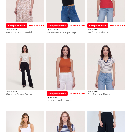
Compra en PACK
Hasta 15% Off
Compra en PACK
Hasta 15% Off
Compra en PACK
Hasta 15% Off
$ 39.900
$ 44.900
$ 49.900
Camiseta Crop Essential
Camiseta Crop Manga Larga
Camiseta Basica Boxy
$ 39.900
$ 49.900
Compra en PACK
Hasta 15% Off
Camiseta Basica Screen
Polo Cropped a Rayas
$ 29.900
Tank Top Cuello Redondo