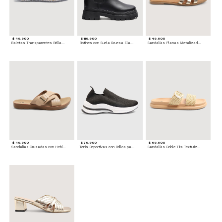
$ 49.900
$ 119.900
$ 49.900
Baletas Transparentes Brillantes
Botines con Suela Gruesa Elastizada
Sandalias Planas Metalizadas
$ 49.900
$ 79.900
$ 69.900
Sandalias Cruzadas con Hebilla
Tenis Deportivas con Brillos para mujer
Sandalias Doble Tira Texturizada