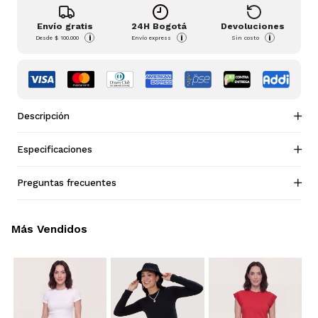
Envío gratis
24H Bogotá
Devoluciones
i
i
i
Desde
$ 100.000
Envío express
Sin costo
Descripción
Especificaciones
Preguntas frecuentes
Más Vendidos