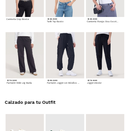
Camiseta Crop Básica
$ 29.900
$ 29.900
Tank Top Basico
Camiseta Manga Sisa Escotada
$ 79.900
$ 89.900
$ 79.900
Pantalón Wide Leg Burda
Pantalón Jogger con Bolsillos Cargo
Jogger Unicolor
Calzado para tu Outfit