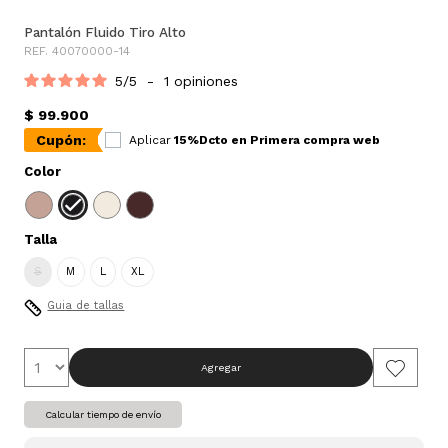
Pantalón Fluido Tiro Alto
REF. 40070000-14
5
/
5
-
1
opiniones
$ 99.900
Cupón:
Aplicar
15%Dcto en Primera compra web
Color
Talla
S
M
L
XL
Guia de tallas
Agregar
Calcular tiempo de envío