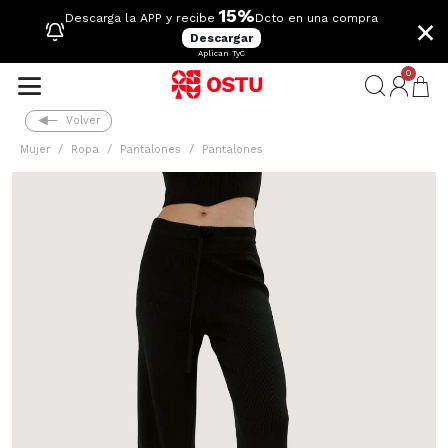
15%
×
Descarga la APP y recibe
Dcto en una compra
Descargar
Aplican TyC
0
Volver
Mujer
Ropa
Pantalones
Pantalones