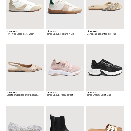
$ 94.900
$ 89.900
$ 59.900
Tenis Casuales para Mujer
Tenis Casuales para Mujer
Sandalias Brillantes de Tiras
$ 69.900
$ 89.900
$ 99.900
Baletas Caladas Destalonadas
Tenis Casual Knit Comfort
Tenis Chunky Sport Black