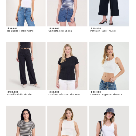
$ 39.900
$ 39.900
$ 79.900
Top Basico Hombro Ancho
Camiseta Crop Básica
Pantalón Fluido Tiro Alto
$ 109.900
$ 39.900
$ 39.900
Pantalón Fluido Tiro Alto
Camiseta Básica Cuello Redondo
Camiseta Cropped en Rib con Botones