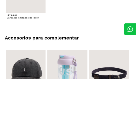
$ 79.900
Sandalias Cruzadas de Tacón
Accesorios para complementar
$ 29.900
$ 29.900
$ 29.900
Gorra A
Termo con infusor
Reata Elastica Tejida