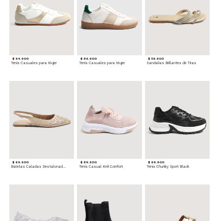
$ 94.900
$ 89.900
$ 59.900
Tenis Casuales para Mujer
Tenis Casuales para Mujer
Sandalias Brillantes de Tiras
$ 69.900
$ 89.900
$ 99.900
Baletas Caladas Destalonadas
Tenis Casual Knit Comfort
Tenis Chunky Sport Black