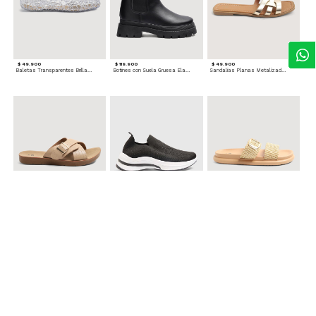
$ 49.900
$ 119.900
$ 49.900
Baletas Transparentes Brillantes
Botines con Suela Gruesa Elastizada
Sandalias Planas Metalizadas
$ 49.900
$ 79.900
$ 69.900
Sandalias Cruzadas con Hebilla
Tenis Deportivas con Brillos para mujer
Sandalias Doble Tira Texturizada