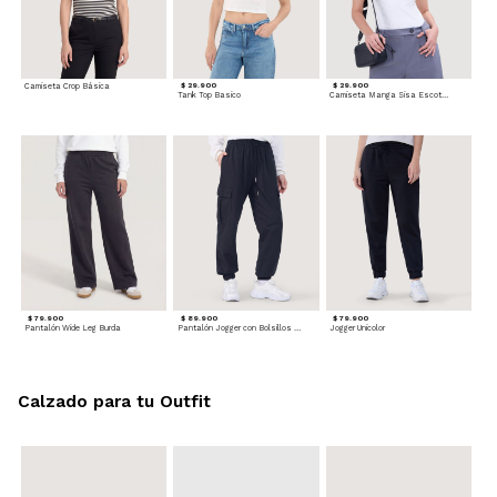
Camiseta Crop Básica
$ 29.900
$ 29.900
Tank Top Basico
Camiseta Manga Sisa Escotada
$ 79.900
$ 89.900
$ 79.900
Pantalón Wide Leg Burda
Pantalón Jogger con Bolsillos Cargo
Jogger Unicolor
Calzado para tu Outfit