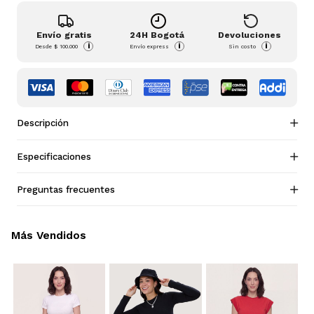
Envío gratis
24H Bogotá
Devoluciones
i
i
i
Desde
$ 100.000
Envío express
Sin costo
Descripción
Especificaciones
Preguntas frecuentes
Más Vendidos