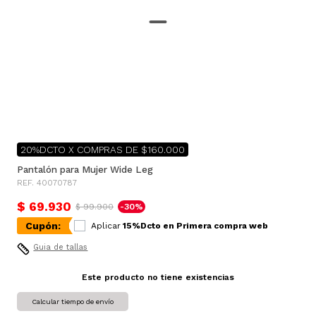
20%DCTO X COMPRAS DE $160.000
Pantalón para Mujer Wide Leg
REF. 40070787
$ 69.930
$ 99.900
-30%
Cupón:
Aplicar
15%Dcto en Primera compra web
Guia de tallas
Este producto no tiene existencias
Calcular tiempo de envío