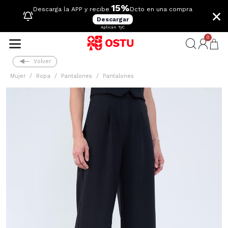
15%
×
Descarga la APP y recibe
Dcto en una compra
Descargar
Aplican TyC
0
Volver
Mujer
Ropa
Pantalones
Pantalones