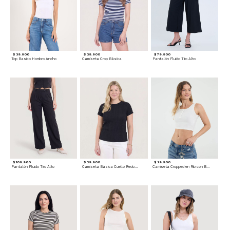
$ 39.900
$ 39.900
$ 79.900
Top Basico Hombro Ancho
Camiseta Crop Básica
Pantalón Fluido Tiro Alto
$ 109.900
$ 39.900
$ 39.900
Pantalón Fluido Tiro Alto
Camiseta Básica Cuello Redondo
Camiseta Cropped en Rib con Botones