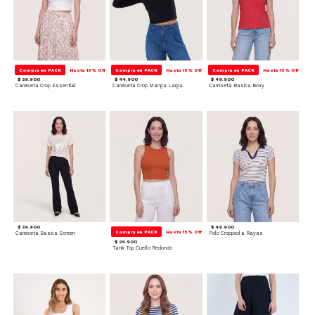
Compra en PACK
Hasta 15% Off
Compra en PACK
Hasta 15% Off
Compra en PACK
Hasta 15% Off
$ 39.900
$ 44.900
$ 49.900
Camiseta Crop Essential
Camiseta Crop Manga Larga
Camiseta Basica Boxy
$ 39.900
$ 49.900
Compra en PACK
Hasta 15% Off
Camiseta Basica Screen
Polo Cropped a Rayas
$ 29.900
Tank Top Cuello Redondo