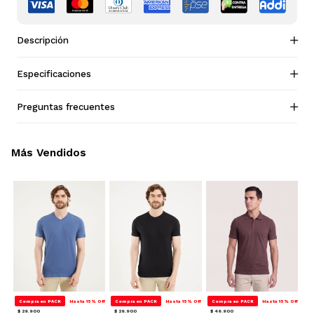
Descripción
Especificaciones
Preguntas frecuentes
Más Vendidos
Compra en PACK
Hasta 15% Off
Compra en PACK
Hasta 15% Off
Compra en PACK
Hasta 15% Off
$ 29.900
$ 29.900
$ 49.900