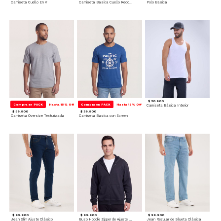
Camiseta Cuello En V
Camiseta Basica Cuello Redondo
Polo Basica
$ 20.900
Compra en PACK
Hasta 15% Off
Compra en PACK
Hasta 15% Off
Camiseta Básica Interior
$ 59.900
$ 39.900
Camiseta Oversize Texturizada
Camiseta Basica con Screen
$ 99.900
$ 99.900
$ 99.900
Jean Slim Ajuste Clásico
Buzo Hoodie Zipper de Ajuste Cómodo
Jean Regular de Silueta Clásica