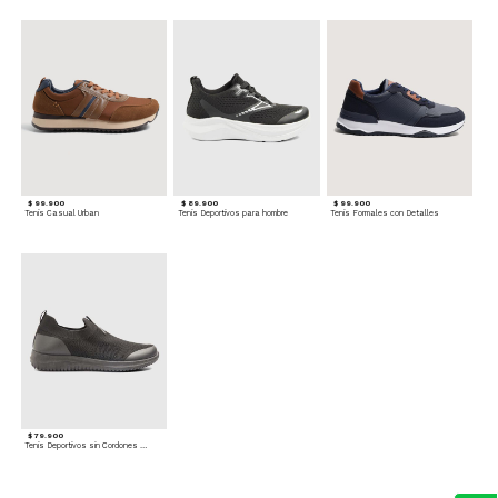
$ 99.900
$ 89.900
$ 99.900
Tenis Casual Urban
Tenis Deportivos para hombre
Tenis Formales con Detalles
$ 79.900
Tenis Deportivos sin Cordones para hombre