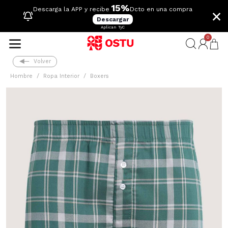
15%
×
Descarga la APP y recibe
Dcto en una compra
Descargar
Aplican TyC
0
Volver
Hombre
Ropa Interior
Boxers