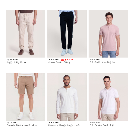
$ 89.900
$ 99.900
$ 89.910
$ 59.900
Jogger Utility Relax
Jeans Básico Skinny
Polo Cuello Mao Regular
$ 79.900
$ 69.900
$ 69.900
Bermuda Básica con Bolsillos
Camiseta Manga Larga con Cuello Henley
Polo Básica Cuello Tejido