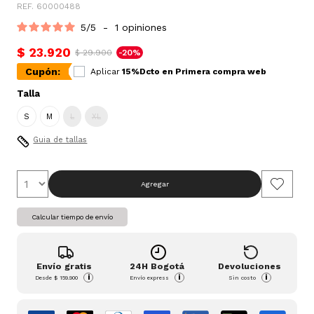
REF. 60000488
5
/
5
-
1
opiniones
$ 23.920
$ 29.900
-20%
Cupón:
Aplicar
15%Dcto en Primera compra web
Talla
S
M
L
XL
Guia de tallas
Agregar
Calcular tiempo de envío
Envío gratis
24H Bogotá
Devoluciones
i
i
i
Desde
$ 159.900
Envío express
Sin costo