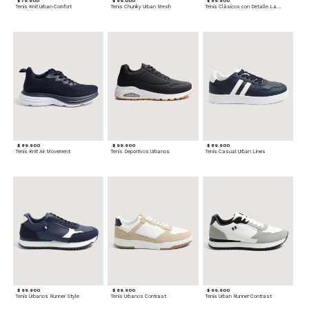
$ 79.900
$ 99.000
$ 89.900
Tenis Knit Urban Comfort
Tenis Chunky Urban Mesh
Tenis Clásicos con Detalle Lateral
$ 89.900
$ 99.900
$ 89.900
Tenis Knit Air Movement
Tenis Deportivos Urbanos
Tenis Casual Urban Lines
$ 99.900
$ 89.900
$ 99.900
Tenis Urbanos Runner Style
Tenis Urbanos Contrast
Tenis Urban Runner Contrast