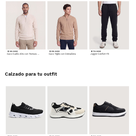
$ 99.900
$ 89.900
$ 79.900
Saco Cuello Alto con Textura Trenzada
Saco Tejido con Cremallera
Jogger Comfort Fit
Calzado para tu outfit