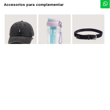
Accesorios para complementar
$ 29.900
$ 29.900
$ 29.900
Gorra A
Termo con infusor
Reata Elastica Tejida
$ 12.900
$ 29.900
$ 29.900
Llavero Nube
Termo en Degrade 500 ml
Gorra Corazon