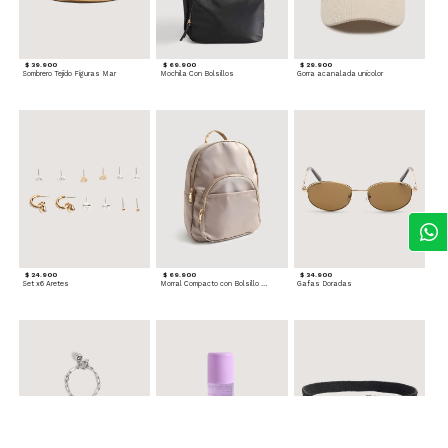
$ 39.900
$ 69.900
$ 29.900
Sombrero Tejido Figuras Mar
Mochila Con Bolsillos
Gorra acanalada unicolor
$ 24.900
$ 69.900
$ 34.900
Set x6 Aretes
Morral Compacto con Bolsillo Frontal
Gafas Doradas