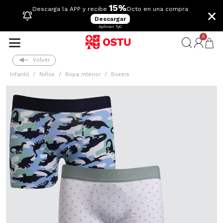
15%
×
Descarga la APP y recibe
Dcto en una compra
Descargar
Aplican TyC
0
Volver
Infantil
Niños
Ropa interior
Boxers