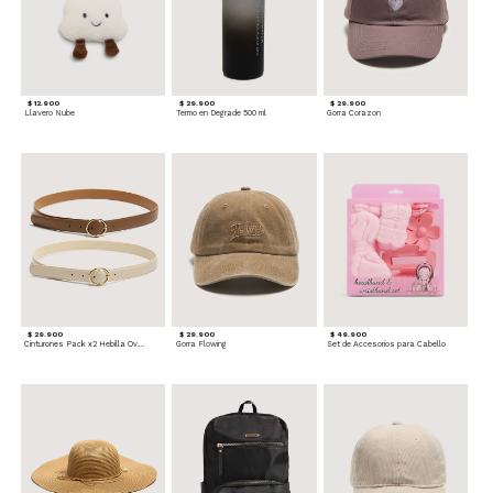
$ 12.900
$ 29.900
$ 29.900
Llavero Nube
Termo en Degrade 500 ml
Gorra Corazon
$ 29.900
$ 29.900
$ 49.900
Cinturones Pack x2 Hebilla Ovalada
Gorra Flowing
Set de Accesorios para Cabello