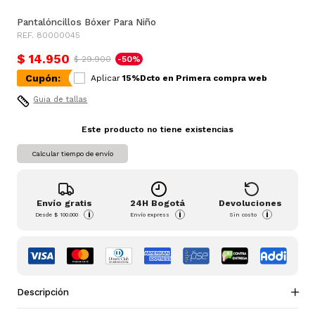
Pantalóncillos Bóxer Para Niño
REF. 80000045
$ 14.950
$ 29.900
-50%
Cupón:
Aplicar
15%Dcto en Primera compra web
Guia de tallas
Este producto no tiene existencias
Calcular tiempo de envío
Envío gratis
24H Bogotá
Devoluciones
i
i
i
Desde
$ 100.000
Envío express
Sin costo
Descripción