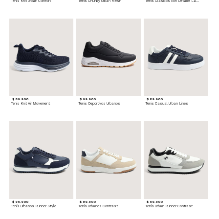
Tenis Knit Urban Comfort
Tenis Chunky Urban Mesh
Tenis Clásicos con Detalle Lateral
$ 89.900
$ 99.900
$ 89.900
Tenis Knit Air Movement
Tenis Deportivos Urbanos
Tenis Casual Urban Lines
$ 99.900
$ 89.900
$ 99.900
Tenis Urbanos Runner Style
Tenis Urbanos Contrast
Tenis Urban Runner Contrast