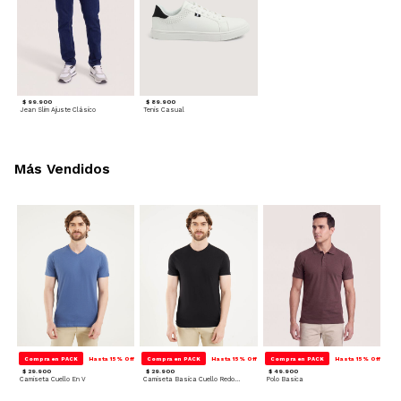
$ 99.900
$ 89.900
Jean Slim Ajuste Clásico
Tenis Casual
Más Vendidos
Compra en PACK
Hasta 15% Off
Compra en PACK
Hasta 15% Off
Compra en PACK
Hasta 15% Off
$ 29.900
$ 29.900
$ 49.900
Camiseta Cuello En V
Camiseta Basica Cuello Redondo
Polo Basica