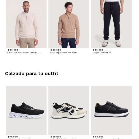
$ 99.900
$ 89.900
$ 79.900
Saco Cuello Alto con Textura Trenzada
Saco Tejido con Cremallera
Jogger Comfort Fit
Calzado para tu outfit
$ 79.900
$ 99.000
$ 89.900