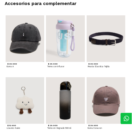
Accesorios para complementar
$ 29.900
$ 29.900
$ 29.900
Gorra A
Termo con infusor
Reata Elastica Tejida
$ 12.900
$ 29.900
$ 29.900
Llavero Nube
Termo en Degrade 500 ml
Gorra Corazon