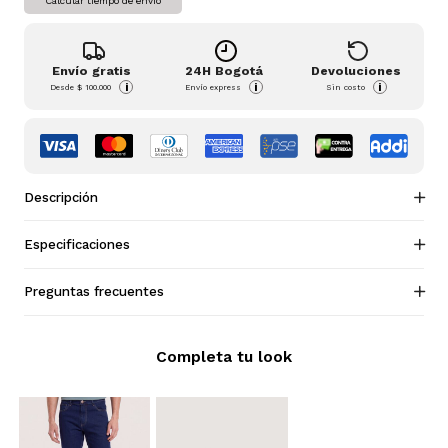
Calcular tiempo de envío
Envío gratis
24H Bogotá
Devoluciones
i
i
i
Desde
$ 100.000
Envío express
Sin costo
Descripción
Especificaciones
Preguntas frecuentes
Completa tu look