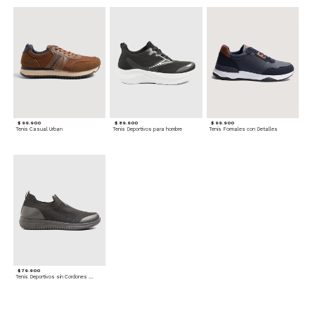
$ 99.900
$ 89.900
$ 99.900
Tenis Casual Urban
Tenis Deportivos para hombre
Tenis Formales con Detalles
$ 79.900
Tenis Deportivos sin Cordones para hombre