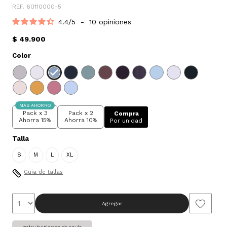
REF. 60110000-5
4.4
/
5
-
10
opiniones
$ 49.900
Color
MÁS AHORRO
Pack x 3
Pack x 2
Compra
Ahorra 15%
Ahorra 10%
Por unidad
Talla
S
M
L
XL
Guia de tallas
Agregar