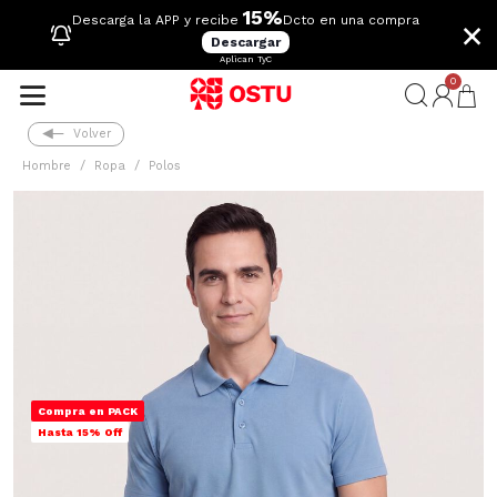
15%
×
Descarga la APP y recibe
Dcto en una compra
Descargar
Aplican TyC
0
Volver
Hombre
Ropa
Polos
Compra en PACK
Hasta 15% Off