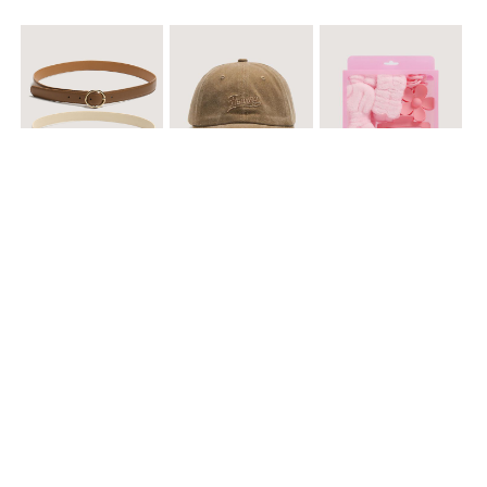
$ 29.900
$ 29.900
$ 49.900
Cinturones Pack x2 Hebilla Ovalada
Gorra Flowing
Set de Accesorios para Cabello
$ 39.900
$ 69.900
$ 29.900
Sombrero Tejido Figuras Mar
Mochila Con Bolsillos
Gorra acanalada unicolor