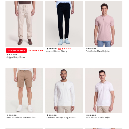
$ 99.900
$ 89.910
$ 59.900
Compra en PACK
Hasta 15% Off
Jeans Básico Skinny
Polo Cuello Mao Regular
$ 89.900
Jogger Utility Relax
$ 79.900
$ 69.900
$ 69.900
Bermuda Básica con Bolsillos
Camiseta Manga Larga con Cuello Henley
Polo Básica Cuello Tejido