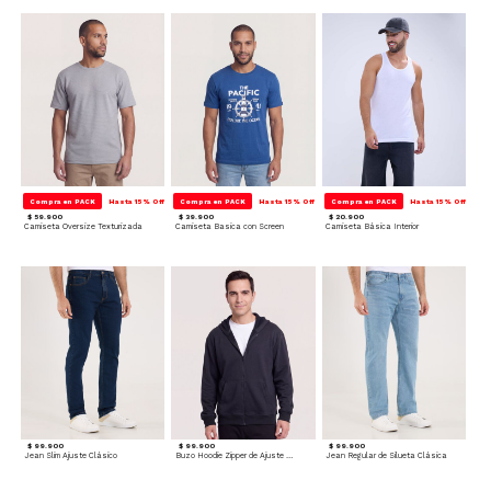
Compra en PACK
Hasta 15% Off
Compra en PACK
Hasta 15% Off
Compra en PACK
Hasta 15% Off
$ 59.900
$ 39.900
$ 20.900
Camiseta Oversize Texturizada
Camiseta Basica con Screen
Camiseta Básica Interior
$ 99.900
$ 99.900
$ 99.900
Jean Slim Ajuste Clásico
Buzo Hoodie Zipper de Ajuste Cómodo
Jean Regular de Silueta Clásica