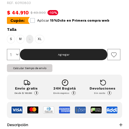
REF. 60110803
$ 44.910
$ 49.900
-10%
Cupón:
Aplicar
15%Dcto en Primera compra web
Talla
S
M
L
XL
Agregar
Calcular tiempo de envío
Envío gratis
24H Bogotá
Devoluciones
i
i
i
Desde
$ 100.000
Envío express
Sin costo
Descripción