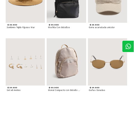
$ 39.900
$ 69.900
$ 29.900
Sombrero Tejido Figuras Mar
Mochila Con Bolsillos
Gorra acanalada unicolor
$ 24.900
$ 69.900
$ 34.900
Set x6 Aretes
Morral Compacto con Bolsillo Frontal
Gafas Doradas