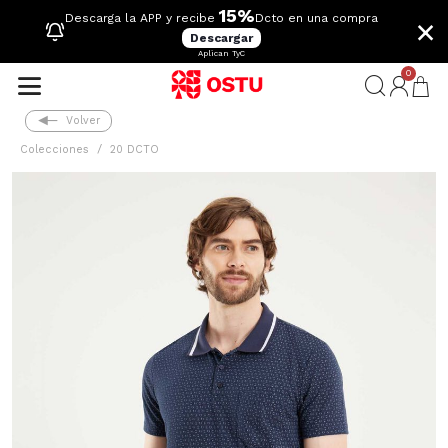
15%
×
Descarga la APP y recibe
Dcto en una compra
Descargar
Aplican TyC
0
Volver
Colecciones
20 DCTO