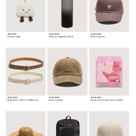
$ 12.900
$ 29.900
$ 29.900
Llavero Nube
Termo en Degrade 500 ml
Gorra Corazon
$ 29.900
$ 29.900
$ 49.900
Cinturones Pack x2 Hebilla Ovalada
Gorra Flowing
Set de Accesorios para Cabello