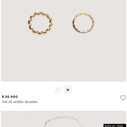
S
M
$ 26.900
Set x5 anillos dorados
Baño en Plata