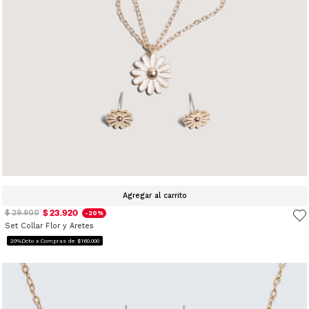
Agregar al carrito
$ 23.920
$ 29.900
-20%
Set Collar Flor y Aretes
20%Dcto x Compras de $160.000