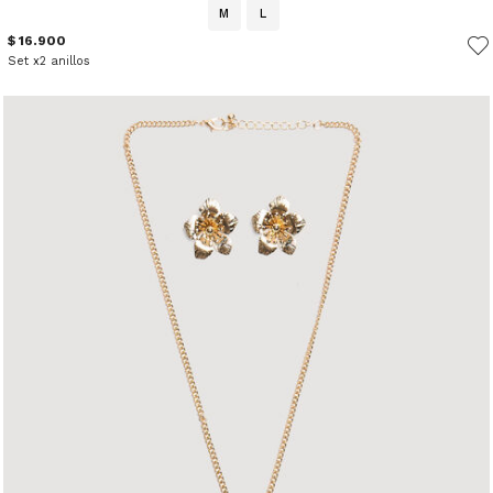
M
L
$ 16.900
Set x2 anillos