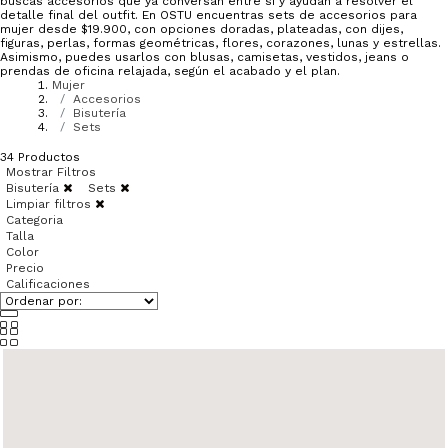
buscas accesorios que ya conversan entre sí y ayudan a resolver el
detalle final del outfit. En OSTU encuentras sets de accesorios para
mujer desde $19.900, con opciones doradas, plateadas, con dijes,
figuras, perlas, formas geométricas, flores, corazones, lunas y estrellas.
Asimismo, puedes usarlos con blusas, camisetas, vestidos, jeans o
prendas de oficina relajada, según el acabado y el plan.
Mujer
Accesorios
Bisutería
Sets
34
Productos
Mostrar Filtros
Bisutería
Sets
Limpiar filtros
Categoria
Talla
Color
Precio
Calificaciones