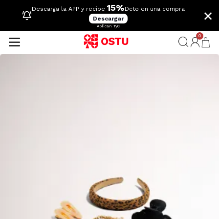
15%
×
Descarga la APP y recibe
Dcto en una compra
Descargar
Aplican TyC
0