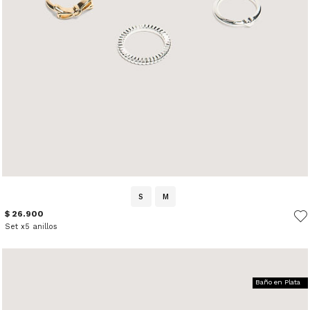
S
M
$ 26.900
Set x5 anillos
Baño en Plata