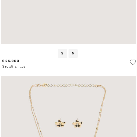
S
M
$ 26.900
Set x5 anillos