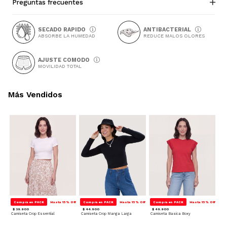
Preguntas frecuentes
SECADO RAPIDO
ANTIBACTERIAL
ABSORBE LA HUMEDAD
REDUCE MALOS OLORES
AJUSTE COMODO
MOVILIDAD TOTAL
Más Vendidos
Compra en PACK
Hasta 15% Off
Compra en PACK
Hasta 15% Off
Compra en PACK
Hasta 15% Off
$ 39.900
$ 44.900
$ 49.900
Camiseta Crop Essential
Camiseta Crop Manga Larga
Camiseta Basica Boxy