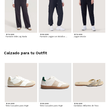
$ 79.900
$ 89.900
$ 79.900
Pantalón Wide Leg Burda
Pantalón Jogger con Bolsillos Cargo
Jogger Unicolor
Calzado para tu Outfit
$ 94.900
$ 89.900
$ 59.900
Tenis Casuales para Mujer
Tenis Casuales para Mujer
Sandalias Brillantes de Tiras