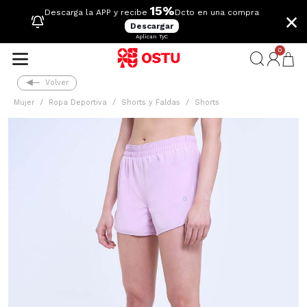
15%
×
Descarga la APP y recibe
Dcto en una compra
Descargar
Aplican TyC
0
Volver
Mujer
Ropa Deportiva
Shorts y Faldas
Shorts