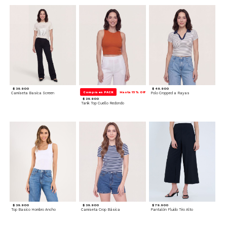
$ 39.900
$ 49.900
Compra en PACK
Hasta 15% Off
Camiseta Basica Screen
Polo Cropped a Rayas
$ 29.900
Tank Top Cuello Redondo
$ 39.900
$ 39.900
$ 79.900
Top Basico Hombro Ancho
Camiseta Crop Básica
Pantalón Fluido Tiro Alto