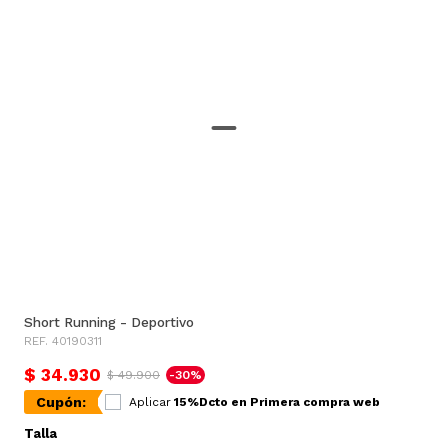
Short Running - Deportivo
REF. 40190311
$ 34.930
$ 49.900
-30%
Cupón:
Aplicar
15%Dcto en Primera compra web
Talla