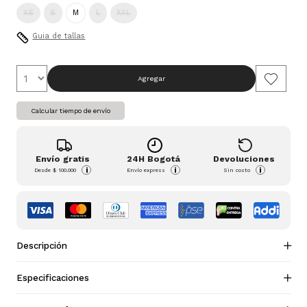
XS
S
M
L
XXL
Guia de tallas
Agregar
Calcular tiempo de envío
Envío gratis
24H Bogotá
Devoluciones
i
i
i
Desde
$ 100.000
Envío express
Sin costo
Descripción
Especificaciones