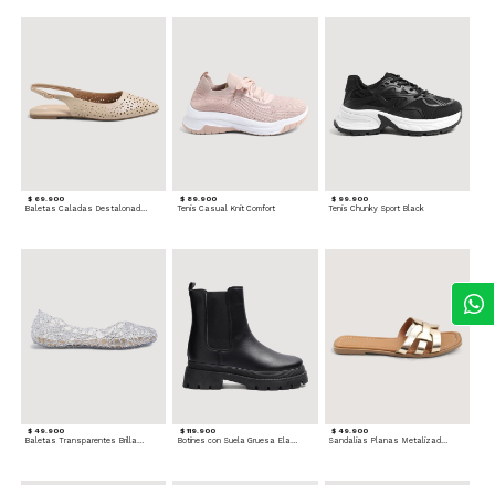
$ 69.900
$ 89.900
$ 99.900
Baletas Caladas Destalonadas
Tenis Casual Knit Comfort
Tenis Chunky Sport Black
$ 49.900
$ 119.900
$ 49.900
Baletas Transparentes Brillantes
Botines con Suela Gruesa Elastizada
Sandalias Planas Metalizadas