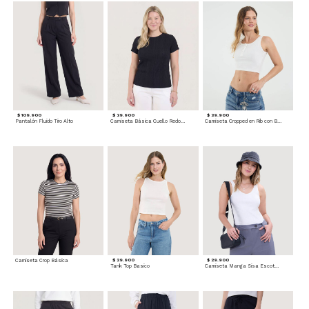
$ 109.900
$ 39.900
$ 39.900
Pantalón Fluido Tiro Alto
Camiseta Básica Cuello Redondo
Camiseta Cropped en Rib con Botones
Camiseta Crop Básica
$ 29.900
$ 29.900
Tank Top Basico
Camiseta Manga Sisa Escotada