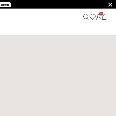
×
 Cupón
0