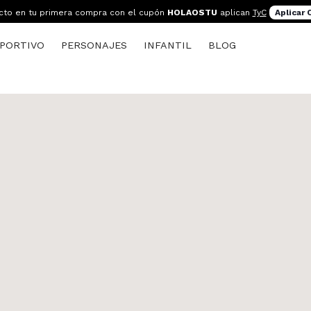
cto en tu primera compra con el cupón
HOLAOSTU
aplican
TyC
Aplicar
PORTIVO
PERSONAJES
INFANTIL
BLOG