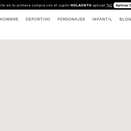
cto en tu primera compra con el cupón
HOLAOSTU
aplican
TyC
Aplicar
HOMBRE
DEPORTIVO
PERSONAJES
INFANTIL
BLO