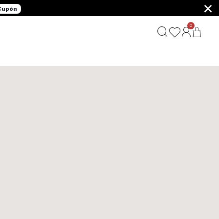
×
 Cupón
0
G