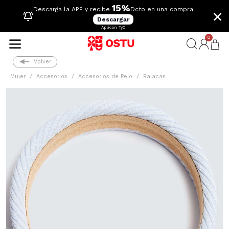
15%
×
Descarga la APP y recibe
Dcto en una compra
Descargar
Aplican TyC
0
Volver
Mujer
Accesorios
Accesorios de Pelo
Balacas