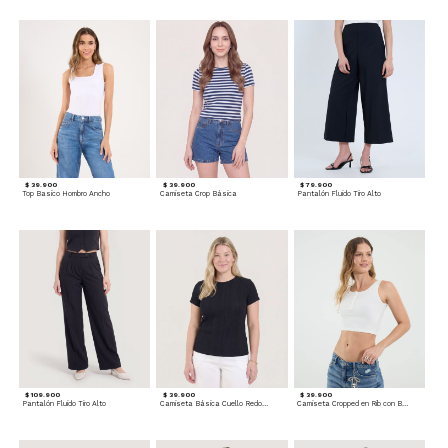
$ 39.900
$ 39.900
$ 79.900
Top Basico Hombro Ancho
Camiseta Crop Básica
Pantalón Fluido Tiro Alto
$ 109.900
$ 39.900
$ 39.900
Pantalón Fluido Tiro Alto
Camiseta Básica Cuello Redondo
Camiseta Cropped en Rib con Botones