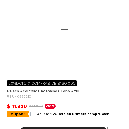
20%DCTO X COMPRAS DE $160.000
Balaca Acolchada Acanalada Tono Azul
REF. 40530210
$ 11.920
$ 14.900
-20%
Cupón:
Aplicar
15%Dcto en Primera compra web