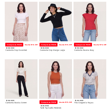
Compra en PACK
Hasta 15% Off
Compra en PACK
Hasta 15% Off
Compra en PACK
Hasta 15% Off
$ 39.900
$ 39.900
$ 49.900
Camiseta Crop Essential
Camiseta Crop Manga Larga
Camiseta Basica Boxy
$ 39.900
$ 49.900
Compra en PACK
Hasta 15% Off
Camiseta Basica Screen
Polo Cropped a Rayas
$ 29.900
Tank Top Cuello Redondo