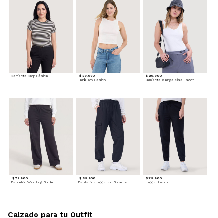
Camiseta Crop Básica
$ 29.900
$ 29.900
Tank Top Basico
Camiseta Manga Sisa Escotada
$ 79.900
$ 89.900
$ 79.900
Pantalón Wide Leg Burda
Pantalón Jogger con Bolsillos Cargo
Jogger Unicolor
Calzado para tu Outfit