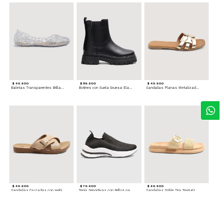
$ 49.900
$ 119.900
$ 49.900
Baletas Transparentes Brillantes
Botines con Suela Gruesa Elastizada
Sandalias Planas Metalizadas
$ 49.900
$ 79.900
$ 69.900
Sandalias Cruzadas con Hebilla
Tenis Deportivas con Brillos para mujer
Sandalias Doble Tira Texturizada