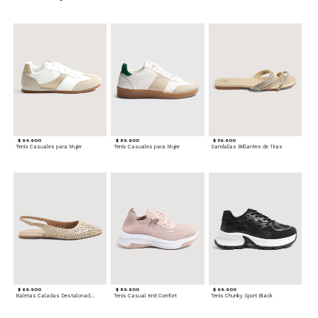
$ 94.900
$ 89.900
$ 59.900
Tenis Casuales para Mujer
Tenis Casuales para Mujer
Sandalias Brillantes de Tiras
$ 69.900
$ 89.900
$ 99.900
Baletas Caladas Destalonadas
Tenis Casual Knit Comfort
Tenis Chunky Sport Black