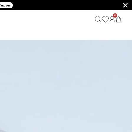
×
 Cupón
0
G