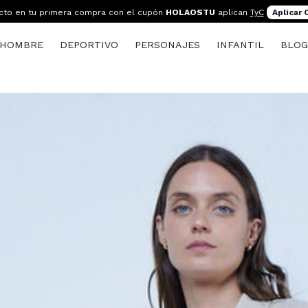
cto en tu primera compra con el cupón
HOLAOSTU
aplican
TyC
Aplicar
HOMBRE
DEPORTIVO
PERSONAJES
INFANTIL
BLO